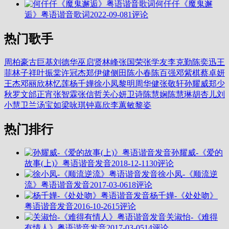
何仟仟《魔鬼邂
逅》粤语谐音歌词
2022-09-08
1评论
热门歌手
周柏豪
古巨基
刘德华
巫启贤
林峰
张国荣
张学友
李克勤
陈奕迅
王
菲
林子祥
叶振棠
许冠杰
郑伊健
侧田
陈小春
陈百强
邓紫棋
蔡卓妍
王杰
邓丽欣
林忆莲
杨千嬅
徐小凤
黎明
周华健
张敬轩
孙耀威
郑少
秋
罗文
邰正宵
张智霖
张信哲
关心妍
卫诗
陈慧娴
陈慧琳
胡杏儿
刘
小慧
卫兰
汤宝如
梁咏琪
钟嘉欣
李蕙敏
黎姿
热门排行
孙耀威-《爱的
故事(上)》粤语谐音发音
2018-12-11
30评论
徐小凤-《顺流逆
流》粤语谐音发音
2017-03-06
18评论
杨千嬅-《处处吻》
粤语谐音发音
2016-10-26
15评论
关淑怡-《难得
有情人》粤语谐音发音
2017-03-05
14评论