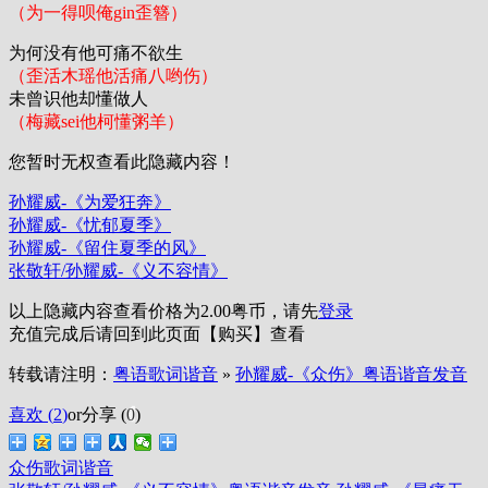
（为一得呗俺gin歪簪）
为何没有他可痛不欲生
（歪活木瑶他活痛八哟伤）
未曾识他却懂做人
（梅藏sei他柯懂粥羊）
您暂时无权查看此隐藏内容！
孙耀威-《为爱狂奔》
孙耀威-《忧郁夏季》
孙耀威-《留住夏季的风》
张敬轩/孙耀威-《义不容情》
以上隐藏内容查看价格为
2.00
粤币，请先
登录
充值完成后请回到此页面【购买】查看
转载请注明：
粤语歌词谐音
»
孙耀威-《众伤》粤语谐音发音
喜欢 (
2
)
or
分享 (
0
)
众伤歌词谐音