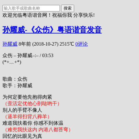
搜索
欢迎光临粤语谐音网！祝福你我 分享快乐!
孙耀威-《众伤》粤语谐音发音
孙耀威
8年前 (2018-10-27)
2515℃
0评论
众伤 – 孙耀威
–:–
/
03:53
(*+﹏+*)
歌曲：众伤
歌手：孙耀威
为何定要他先抱得肉紧
（歪活定优他心剖哒哟干）
别人的手臂不像人
（逼羊得扫背八葬羊）
难道我扶着你 你感不到体温
（难兜我扶这内 内港八都苔弯）
回忆的比眼见为真