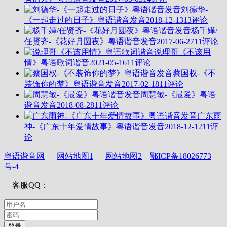
刘德华-
《一起走过的日子》粤语谐音发音
2018-12-13
13评论
杨千嬅/
任贤齐-《花好月圆夜》粤语谐音发音
2017-06-27
11评论
说理哥《不该用
情》粤语歌词谐音
2021-05-16
11评论
蔡国权-《不
装饰你的梦》粤语谐音发音
2017-02-18
11评论
周慧敏-《最爱》粤语
谐音发音
2018-08-28
11评论
广东雨
神-《广东十年爱情故事》粤语谐音发音
2018-12-12
11评
论
粤语谐音网
网站地图1
网站地图2
鄂ICP备18026773
号-4
客服QQ：