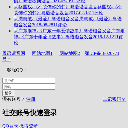
情》粤语歌词谐音
2021-05-16
11评论
蔡国权-《不
装饰你的梦》粤语谐音发音
2017-02-18
11评论
周慧敏-《最爱》粤语
谐音发音
2018-08-28
11评论
广东雨
神-《广东十年爱情故事》粤语谐音发音
2018-12-12
11评
论
粤语谐音网
网站地图1
网站地图2
鄂ICP备18026773
号-4
客服QQ：
没有账号？
注册
忘记密码？
社交账号快速登录
QQ登录
微博登录