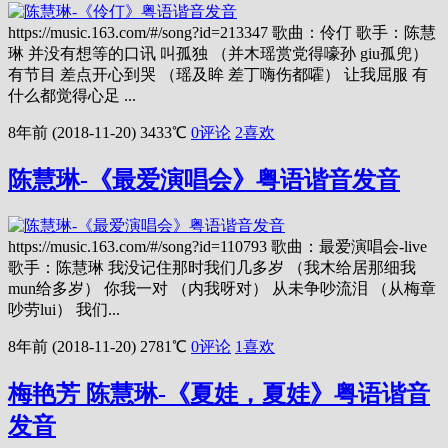
https://music.163.com/#/song?id=213347 歌曲：伶仃 歌手：陈慧
琳 并没有想等的口讯 叫孤独 （并木瑶赏党得嚎孙 giu孤兜）
有节目 差点开心到哭 （瑶及眸 差丁嗨伤都嚯） 让我屈服 有
什么都觉得心足 ...
8年前 (2018-11-20)
3433℃
0评论
2
喜欢
陈慧琳-《最爱演唱会》粤语谐音发音
https://music.163.com/#/song?id=110793 歌曲：最爱演唱会-live
歌手：陈慧琳 我没记住那时我们几多岁 （我木给居那细我
mun给多岁） 你我一对 （内我呀对） 从未争吵流泪 （从梅章
吵劳lui） 我们...
8年前 (2018-11-20)
2781℃
0评论
1
喜欢
梅艳芳 陈慧琳-《夏娃，夏娃》粤语谐音
发音