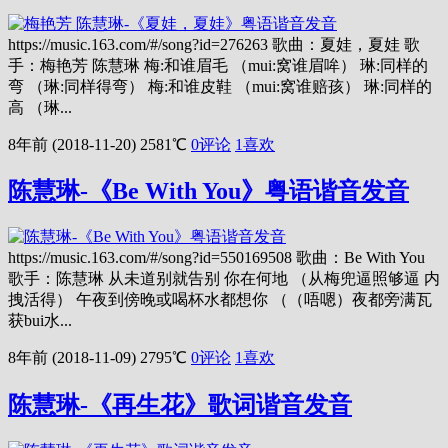
https://music.163.com/#/song?id=276263 歌曲：夏娃，夏娃 歌
手：梅艳芳 陈慧琳 梅:和谁眉毛 （mui:窝谁眉哞） 琳:同样的
弯 （琳:同样得弯） 梅:和谁皮鞋 （mui:窝谁赔孩） 琳:同样的
高 （琳...
8年前 (2018-11-20)
2581℃
0评论
1
喜欢
陈慧琳-《Be With You》粤语谐音发音
https://music.163.com/#/song?id=550169508 歌曲：Be With You
歌手：陈慧琳 从未道别就告别 你在何地 （从梅兜逼照够逼 内
拽活得） 午夜到傍晚或喝杯水都想你 （（唔嗯）夜都旁满瓦
获bui水...
8年前 (2018-11-09)
2795℃
0评论
1
喜欢
陈慧琳-《再生花》歌词谐音发音