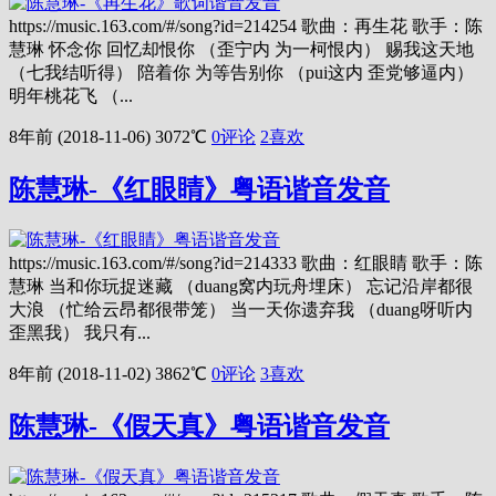
https://music.163.com/#/song?id=214254 歌曲：再生花 歌手：陈
慧琳 怀念你 回忆却恨你 （歪宁内 为一柯恨内） 赐我这天地
（七我结听得） 陪着你 为等告别你 （pui这内 歪党够逼内）
明年桃花飞 （...
8年前 (2018-11-06)
3072℃
0评论
2
喜欢
陈慧琳-《红眼睛》粤语谐音发音
https://music.163.com/#/song?id=214333 歌曲：红眼睛 歌手：陈
慧琳 当和你玩捉迷藏 （duang窝内玩舟埋床） 忘记沿岸都很
大浪 （忙给云昂都很带笼） 当一天你遗弃我 （duang呀听内
歪黑我） 我只有...
8年前 (2018-11-02)
3862℃
0评论
3
喜欢
陈慧琳-《假天真》粤语谐音发音