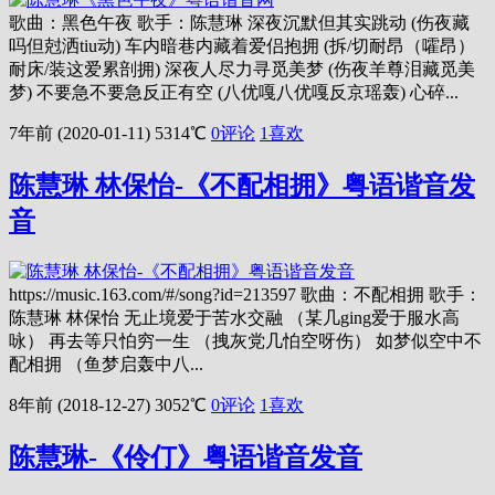
歌曲：黑色午夜 歌手：陈慧琳 深夜沉默但其实跳动 (伤夜藏
吗但尅洒tiu动) 车内暗巷内藏着爱侣抱拥 (拆/切耐昂（嚯昂）
耐床/装这爱累剖拥) 深夜人尽力寻觅美梦 (伤夜羊尊泪藏觅美
梦) 不要急不要急反正有空 (八优嘎八优嘎反京瑶轰) 心碎...
7年前 (2020-01-11)
5314℃
0评论
1
喜欢
陈慧琳 林保怡-《不配相拥》粤语谐音发
音
https://music.163.com/#/song?id=213597 歌曲：不配相拥 歌手：
陈慧琳 林保怡 无止境爱于苦水交融 （某几ging爱于服水高
咏） 再去等只怕穷一生 （拽灰党几怕空呀伤） 如梦似空中不
配相拥 （鱼梦启轰中八...
8年前 (2018-12-27)
3052℃
0评论
1
喜欢
陈慧琳-《伶仃》粤语谐音发音