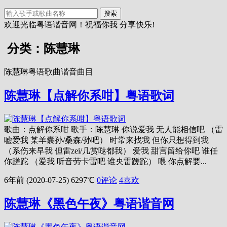
搜索
欢迎光临粤语谐音网！祝福你我 分享快乐!
分类：陈慧琳
陈慧琳粤语歌曲谐音曲目
陈慧琳【点解你系咁】粤语歌词
歌曲：点解你系咁 歌手：陈慧琳 你说爱我 无人能相信吧 （雷
嘘爱我 某羊囊孙/桑森/孙吧） 时常来找我 但你只想得到我
（系伤来早我 但雷zei/几赏哒都我） 爱我 甜言留给你吧 谁任
你蹉跎 （爱我 听音劳卡雷吧 谁央雷蹉跎） 喂 你点解要...
6年前 (2020-07-25)
6297℃
0评论
4
喜欢
陈慧琳《黑色午夜》粤语谐音网