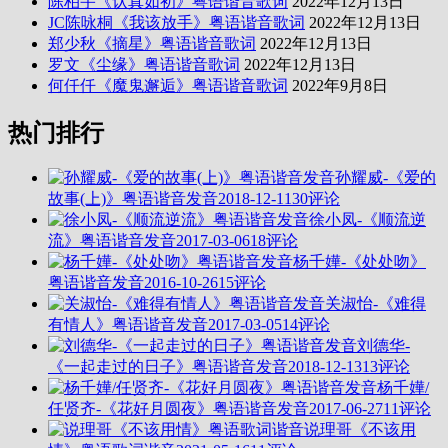
陈柏宇《认真如初》粤语谐音歌词
2022年12月13日
JC陈咏桐《我该放手》粤语谐音歌词
2022年12月13日
郑少秋《摘星》粤语谐音歌词
2022年12月13日
罗文《尘缘》粤语谐音歌词
2022年12月13日
何仟仟《魔鬼邂逅》粤语谐音歌词
2022年9月8日
热门排行
孙耀威-《爱的
故事(上)》粤语谐音发音
2018-12-11
30评论
徐小凤-《顺流逆
流》粤语谐音发音
2017-03-06
18评论
杨千嬅-《处处吻》
粤语谐音发音
2016-10-26
15评论
关淑怡-《难得
有情人》粤语谐音发音
2017-03-05
14评论
刘德华-
《一起走过的日子》粤语谐音发音
2018-12-13
13评论
杨千嬅/
任贤齐-《花好月圆夜》粤语谐音发音
2017-06-27
11评论
说理哥《不该用