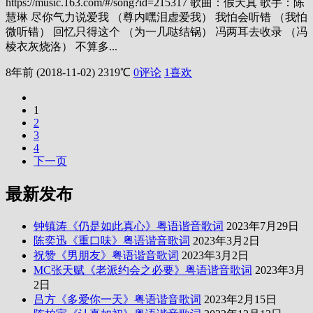
https://music.163.com/#/song?id=215317 歌曲：假天真 歌手：陈
慧琳 尽你气力说爱我 （尊内嘿泪虚爱我） 我怕会听错 （我怕
微听错） 回忆只得这个 （为一几哒结锅） 冯两耳去收录 （冯
棱衣灰烧洛） 不算多...
8年前 (2018-11-02)
2319℃
0评论
1
喜欢
1
2
3
4
下一页
最新发布
钟镇涛《仍是如此真心》粤语谐音歌词
2023年7月29日
陈奕迅《重口味》粤语谐音歌词
2023年3月2日
祝赞《男朋友》粤语谐音歌词
2023年3月2日
MC张天赋《老派约会之必要》粤语谐音歌词
2023年3月
2日
吕方《多爱你一天》粤语谐音歌词
2023年2月15日