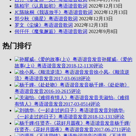
陈柏宇《认真如初》粤语谐音歌词
2022年12月13日
JC陈咏桐《我该放手》粤语谐音歌词
2022年12月13日
郑少秋《摘星》粤语谐音歌词
2022年12月13日
罗文《尘缘》粤语谐音歌词
2022年12月13日
何仟仟《魔鬼邂逅》粤语谐音歌词
2022年9月8日
热门排行
孙耀威-《爱的
故事(上)》粤语谐音发音
2018-12-11
30评论
徐小凤-《顺流逆
流》粤语谐音发音
2017-03-06
18评论
杨千嬅-《处处吻》
粤语谐音发音
2016-10-26
15评论
关淑怡-《难得
有情人》粤语谐音发音
2017-03-05
14评论
刘德华-
《一起走过的日子》粤语谐音发音
2018-12-13
13评论
杨千嬅/
任贤齐-《花好月圆夜》粤语谐音发音
2017-06-27
11评论
说理哥《不该用