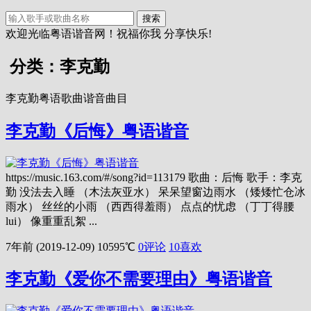
搜索
欢迎光临粤语谐音网！祝福你我 分享快乐!
分类：李克勤
李克勤粤语歌曲谐音曲目
李克勤《后悔》粤语谐音
https://music.163.com/#/song?id=113179 歌曲：后悔 歌手：李克
勤 没法去入睡 （木法灰亚水） 呆呆望窗边雨水 （矮矮忙仓冰
雨水） 丝丝的小雨 （西西得羞雨） 点点的忧虑 （丁丁得腰
lui） 像重重乱絮 ...
7年前 (2019-12-09)
10595℃
0评论
10
喜欢
李克勤《爱你不需要理由》粤语谐音