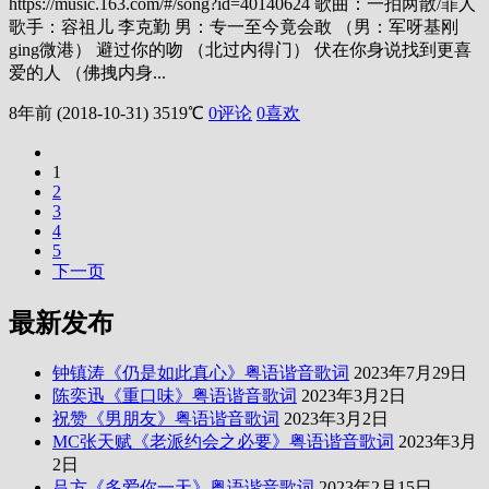
https://music.163.com/#/song?id=40140624 歌曲：一拍两散/罪人
歌手：容祖儿 李克勤 男：专一至今竟会敢 （男：军呀基刚
ging微港） 避过你的吻 （北过内得门） 伏在你身说找到更喜
爱的人 （佛拽内身...
8年前 (2018-10-31)
3519℃
0评论
0
喜欢
1
2
3
4
5
下一页
最新发布
钟镇涛《仍是如此真心》粤语谐音歌词
2023年7月29日
陈奕迅《重口味》粤语谐音歌词
2023年3月2日
祝赞《男朋友》粤语谐音歌词
2023年3月2日
MC张天赋《老派约会之必要》粤语谐音歌词
2023年3月
2日
吕方《多爱你一天》粤语谐音歌词
2023年2月15日