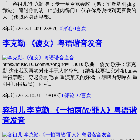
手：容祖儿/李克勤 男：专一至今竟会敢 （男：军呀基刚ging
微港） 避过你的吻 （北过内得门） 伏在你身说找到更喜爱的
人 （佛拽内身虚早都...
8年前 (2018-11-09)
2886℃
0评论
0
喜欢
李克勤-《傻女》粤语谐音发音
https://music.163.com/#/song?id=113610 歌曲：傻女 歌手：李克
勤 这夜我又再独对夜半无人的空气 （结夜我要拽兜对夜bun某
羊得轰嘿） 穿起你的毛衣 重演某天的好戏 （群嘿内得哞衣 重
引毛听得后黑） 让毛...
8年前 (2018-10-31)
19818℃
0评论
22
喜欢
容祖儿 李克勤-《一拍两散/罪人》粤语谐
音发音