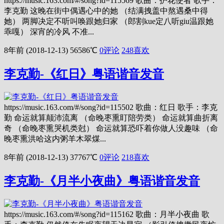
https://music.163.com/#/song?id=115569 歌曲：护花使者 歌手：
李克勤 这晚在街中偶遇心中的她 （结满拽盖中熬遇桑中得
她） 两脚决定不听叫唤跟她归家 （郎割kue定八听giu温跟她
乖嘎） 深宵的冷风 不准...
8年前 (2018-12-13)
56586℃
0评论
248
喜欢
李克勤-《红日》粤语谐音发音
https://music.163.com/#/song?id=115502 歌曲：红日 歌手：李克
勤 命运就算颠沛流离 （命晚枣熏盯陪劳类） 命运就算曲折离
奇 （命晚枣熏哭机类尅） 命运就算恐吓着你做人没趣味 （命
晚枣熏洪哈这内粥羊木翠煤...
8年前 (2018-12-13)
37767℃
0评论
218
喜欢
李克勤-《月半小夜曲》粤语谐音发音
https://music.163.com/#/song?id=115162 歌曲：月半小夜曲 歌