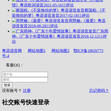
情》粤语歌词谐音
2021-05-16
11评论
蔡国权-《不
装饰你的梦》粤语谐音发音
2017-02-18
11评论
周慧敏-《最爱》粤语
谐音发音
2018-08-28
11评论
广东雨
神-《广东十年爱情故事》粤语谐音发音
2018-12-12
11评
论
粤语谐音网
网站地图1
网站地图2
鄂ICP备18026773
号-4
客服QQ：
没有账号？
注册
忘记密码？
社交账号快速登录