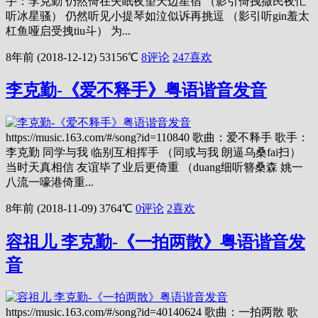
手：李克勤 仍然倚在失眠夜望天边星宿 （影引倚拽撒民夜忙
听冰星骚） 仍然听见小提琴如泣似诉再挑逗 （影引听gin羞太
杠鱼哑启受拽tiu斗） 为...
8年前 (2018-12-12)
53156℃
8评论
247
喜欢
李克勤-《爱不释手》粤语谐音发音
https://music.163.com/#/song?id=110840 歌曲：爱不释手 歌手：
李克勤 同学与我 临别互相挥手 （同或与我 朗逼乌桑fai扫）
当时天真相信 友谊毕了业后更倚重 （duang细听簪桑森 姚一
八流一嚎港倚重...
8年前 (2018-11-09)
3764℃
0评论
2
喜欢
容祖儿 李克勤-《一拍两散》粤语谐音发
音
https://music.163.com/#/song?id=40140624 歌曲：一拍两散 歌