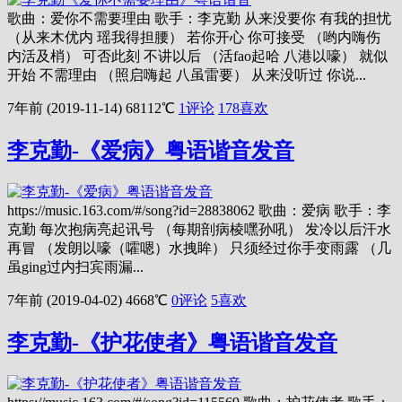
歌曲：爱你不需要理由 歌手：李克勤 从来没要你 有我的担忧
（从来木优内 瑶我得担腰） 若你开心 你可接受 （哟内嗨伤
内活及梢） 可否此刻 不讲以后 （活fao起哈 八港以嚎） 就似
开始 不需理由 （照启嗨起 八虽雷要） 从来没听过 你说...
7年前 (2019-11-14)
68112℃
1评论
178
喜欢
李克勤-《爱病》粤语谐音发音
https://music.163.com/#/song?id=28838062 歌曲：爱病 歌手：李
克勤 每次抱病亮起讯号 （每期剖病棱嘿孙吼） 发冷以后汗水
再冒 （发朗以嚎（嚯嗯）水拽眸） 只须经过你手变雨露 （几
虽ging过内扫宾雨漏...
7年前 (2019-04-02)
4668℃
0评论
5
喜欢
李克勤-《护花使者》粤语谐音发音