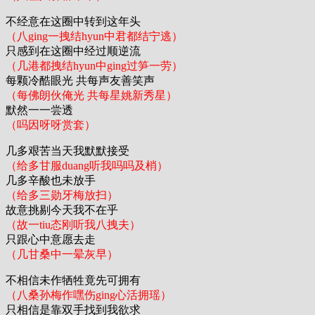
不经意在这圈中转到这年头
（八ging一拽结hyun中君都结宁逃）
只感到在这圈中经过顺逆流
（几港都拽结hyun中ging过笋一劳）
每颗冷酷眼光 共每声友善笑声
（每佛朗伙俺光 共每星姚新秀星）
默然一一尝透
（吗因呀呀赏套）
几多艰苦当天我默默接受
（给多甘服duang听我吗吗及梢）
几多辛酸也未放手
（给多三勋牙梅放扫）
故意挑剔今天我不在乎
（故一tiu态刚听我八拽夫）
只跟心中意愿去走
（几甘桑中一晕灰早）
不相信未作牺牲竟先可拥有
（八桑孙梅作嘿伤ging心活拥瑶）
只相信是靠双手找到我欲求