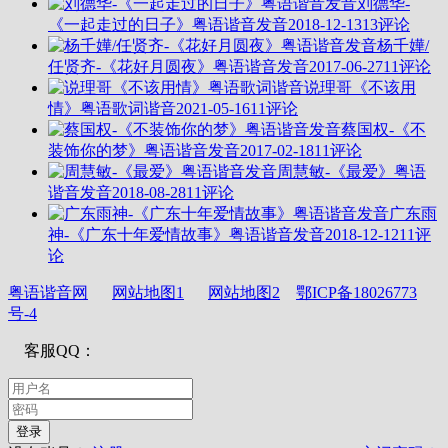
刘德华-
《一起走过的日子》粤语谐音发音
2018-12-13
13评论
杨千嬅/
任贤齐-《花好月圆夜》粤语谐音发音
2017-06-27
11评论
说理哥《不该用
情》粤语歌词谐音
2021-05-16
11评论
蔡国权-《不
装饰你的梦》粤语谐音发音
2017-02-18
11评论
周慧敏-《最爱》粤语
谐音发音
2018-08-28
11评论
广东雨
神-《广东十年爱情故事》粤语谐音发音
2018-12-12
11评
论
粤语谐音网
网站地图1
网站地图2
鄂ICP备18026773
号-4
客服QQ：