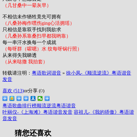
（几甘桑中一晕灰早）
不相信未作牺牲竟先可拥有
（八桑孙梅作嘿伤ging心活拥瑶）
只相信是靠双手找到我欲求
（几桑孙系靠桑扫早都我哟靠）
每一串汗水换每一个成就
（每呀群（嚯嗯）水 纹每呀锅行照）
从来得失我睇透
（从来哒撒 我抬套）
转载请注明：
粤语歌词谐音
»
徐小凤-《顺流逆流》粤语谐音
发音
喜欢 (
513
)
or
分享 (
0
)
粤语歌曲排行榜
顺流逆流粤语谐音
叶丽仪-《上海滩》粤语谐音发音
容祖儿-《我的骄傲》粤语谐
音发音
猜您还喜欢