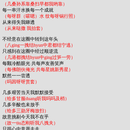
（几桑孙系靠桑扫早都我哟靠）
每一串汗水换每一个成就
（每呀群（嚯嗯）水 纹每呀锅行照）
从来得失我睇透
（从来哒撒 我抬套）
不经意在这圈中转到这年头
（八ging一拽结hyun中君都结宁逃）
只感到在这圈中经过顺逆流
（几港都拽结hyun中ging过笋一劳）
每颗冷酷眼光 共每声友善笑声
（每佛朗伙俺光 共每星姚新秀星）
默然一一尝透
（吗因呀呀赏套）
几多艰苦当天我默默接受
（给多甘服duang听我吗吗及梢）
几多辛酸也未放手
（给多三勋牙梅放扫）
故意挑剔今天我不在乎
（故一tiu态刚听我八拽夫）
只跟心中意愿去走