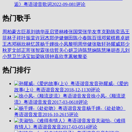
逅》粤语谐音歌词
2022-09-08
1评论
热门歌手
周柏豪
古巨基
刘德华
巫启贤
林峰
张国荣
张学友
李克勤
陈奕迅
王
菲
林子祥
叶振棠
许冠杰
郑伊健
侧田
陈小春
陈百强
邓紫棋
蔡卓妍
王杰
邓丽欣
林忆莲
杨千嬅
徐小凤
黎明
周华健
张敬轩
孙耀威
郑少
秋
罗文
邰正宵
张智霖
张信哲
关心妍
卫诗
陈慧娴
陈慧琳
胡杏儿
刘
小慧
卫兰
汤宝如
梁咏琪
钟嘉欣
李蕙敏
黎姿
热门排行
孙耀威-《爱的
故事(上)》粤语谐音发音
2018-12-11
30评论
徐小凤-《顺流逆
流》粤语谐音发音
2017-03-06
18评论
杨千嬅-《处处吻》
粤语谐音发音
2016-10-26
15评论
关淑怡-《难得
有情人》粤语谐音发音
2017-03-05
14评论