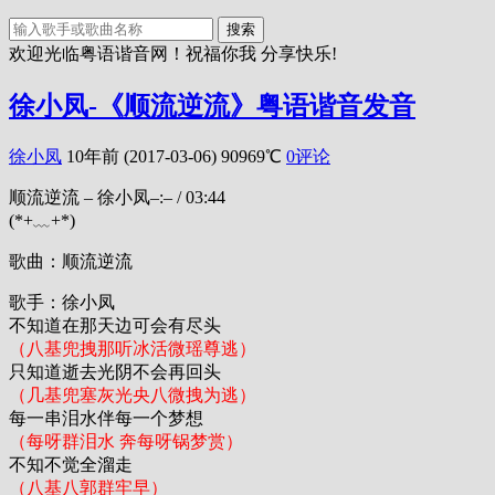
搜索
欢迎光临粤语谐音网！祝福你我 分享快乐!
徐小凤-《顺流逆流》粤语谐音发音
徐小凤
10年前 (2017-03-06)
90969℃
0评论
顺流逆流 – 徐小凤
–:–
/
03:44
(*+﹏+*)
歌曲：顺流逆流
歌手：徐小凤
不知道在那天边可会有尽头
（八基兜拽那听冰活微瑶尊逃）
只知道逝去光阴不会再回头
（几基兜塞灰光央八微拽为逃）
每一串泪水伴每一个梦想
（每呀群泪水 奔每呀锅梦赏）
不知不觉全溜走
（八基八郭群牢早）