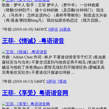
歌曲：梦中人 歌手：王菲 梦中人 （梦中羊） 一分钟抱紧
（呀翻/分钟剖干） 接十分钟的吻 （及莎翻/分钟得门） 陌生
人 （马伤羊） 怎样走进内心 （展样早尊耐伤） 制造这次兴奋
（再/基凑/粥结期hing凡） 我仿似跟你热恋过 （我方启跟...
7年前 (2019-10-19)
34036℃
0评论
34
喜欢
王菲-《情诫》-粤语谐音
作曲 : Adrian Chan 作词 : 林夕 不要迷信情变等于灯灭 (爸油麦
森轻宾当与当米) 不要含泪直到与他肯定再不相见 (爸油汗雷
贼逗与他杭丁坐爸僧gin) 爱恨无须壮烈不随便狂热 (爱喊某虽
宗离爸吹宾狂亦) 不要迷信汗腺渗出绮丽 ...
7年前 (2019-10-13)
5468℃
0评论
7
喜欢
王菲-《享受》粤语谐音网