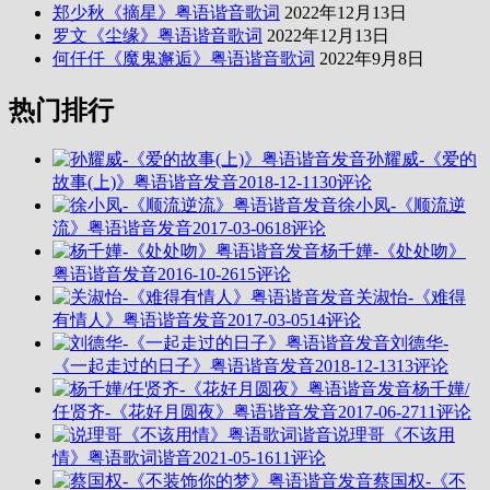
郑少秋《摘星》粤语谐音歌词
2022年12月13日
罗文《尘缘》粤语谐音歌词
2022年12月13日
何仟仟《魔鬼邂逅》粤语谐音歌词
2022年9月8日
热门排行
孙耀威-《爱的
故事(上)》粤语谐音发音
2018-12-11
30评论
徐小凤-《顺流逆
流》粤语谐音发音
2017-03-06
18评论
杨千嬅-《处处吻》
粤语谐音发音
2016-10-26
15评论
关淑怡-《难得
有情人》粤语谐音发音
2017-03-05
14评论
刘德华-
《一起走过的日子》粤语谐音发音
2018-12-13
13评论
杨千嬅/
任贤齐-《花好月圆夜》粤语谐音发音
2017-06-27
11评论
说理哥《不该用
情》粤语歌词谐音
2021-05-16
11评论
蔡国权-《不