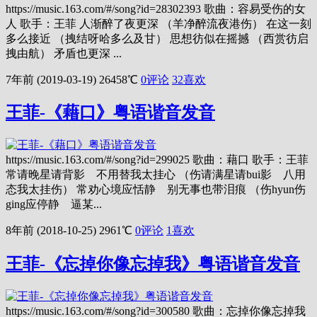
https://music.163.com/#/song?id=28302393 歌曲：容易受伤的女
人 歌手：王菲 人渐醉了夜更深 （羊净醉流夜港伤） 在这一刻
多么接近 （拽结呀哈多么及甘） 思想彷似在摇撼 （西赏彷启
拽由航） 矛盾也更深 ...
7年前 (2019-03-19)
26458℃
0评论
32
喜欢
王菲-《藉口》粤语谐音发音
https://music.163.com/#/song?id=299025 歌曲：藉口 歌手：王菲
常请晚星请背影 不用替我太挂心 （伤请满星请bui影 八用
态我太挂伤） 常劝心境应恬静 别无事也带泪痕 （伤hyun伤
ging应停静 逼某...
8年前 (2018-10-25)
2961℃
0评论
1
喜欢
王菲-《忘掉你像忘掉我》粤语谐音发音
https://music.163.com/#/song?id=300580 歌曲：忘掉你像忘掉我