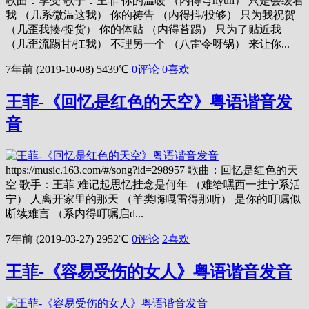
歌曲：享受 歌手：王菲 你的温暖 （内得弯nyun） 只是会缓着
我 （几系微温这我） 你的祷告 （内得抖/投够） 只为我祝贺
（几歪我揍/捉货） 你的体贴 （内得苔踢） 只为了贴近我
（几歪流踢甘/扛我） 不理另一个 （八雷令呀锅） 来让你...
7年前 (2019-10-08)
5439℃
0评论
0
喜欢
王菲-《回忆是红色的天空》粤语谐音发
音
https://music.163.com/#/song?id=298957 歌曲：回忆是红色的天
空 歌手：王菲 难记起思忆挂念是何年 （难给嘿西一挂宁系活
宁） 人离开家里的那天 （羊类嗨嘎雷得那听） 是你的叮嘱似
断续难言 （系内得叮嘱启d...
7年前 (2019-03-27)
2952℃
0评论
2
喜欢
王菲-《容易受伤的女人》粤语谐音发音