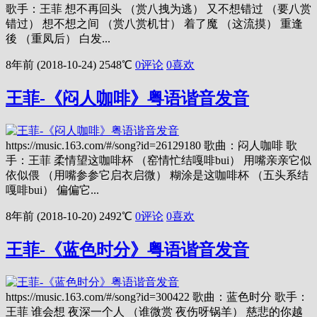
歌手：王菲 想不再回头 （赏八拽为逃） 又不想错过 （要八赏
错过） 想不想之间 （赏八赏机甘） 着了魔 （这流摸） 重逢
後 （重凤后） 白发...
8年前 (2018-10-24)
2548℃
0评论
0
喜欢
王菲-《闷人咖啡》粤语谐音发音
https://music.163.com/#/song?id=26129180 歌曲：闷人咖啡 歌
手：王菲 柔情望这咖啡杯 （窑情忙结嘎啡bui） 用嘴亲亲它似
依似偎 （用嘴参参它启衣启微） 糊涂是这咖啡杯 （五头系结
嘎啡bui） 偏偏它...
8年前 (2018-10-20)
2492℃
0评论
0
喜欢
王菲-《蓝色时分》粤语谐音发音
https://music.163.com/#/song?id=300422 歌曲：蓝色时分 歌手：
王菲 谁会想 夜深一个人 （谁微赏 夜伤呀锅羊） 慈悲的你越