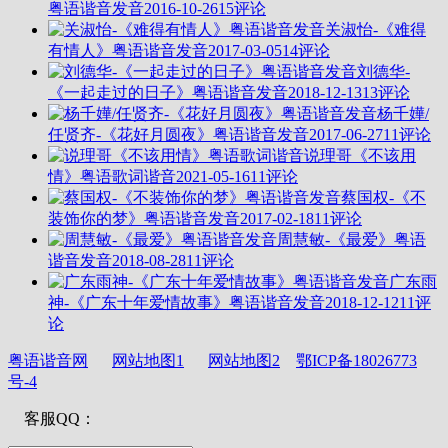
粤语谐音发音
2016-10-26
15评论
关淑怡-《难得
有情人》粤语谐音发音
2017-03-05
14评论
刘德华-
《一起走过的日子》粤语谐音发音
2018-12-13
13评论
杨千嬅/
任贤齐-《花好月圆夜》粤语谐音发音
2017-06-27
11评论
说理哥《不该用
情》粤语歌词谐音
2021-05-16
11评论
蔡国权-《不
装饰你的梦》粤语谐音发音
2017-02-18
11评论
周慧敏-《最爱》粤语
谐音发音
2018-08-28
11评论
广东雨
神-《广东十年爱情故事》粤语谐音发音
2018-12-12
11评
论
粤语谐音网
网站地图1
网站地图2
鄂ICP备18026773
号-4
客服QQ：