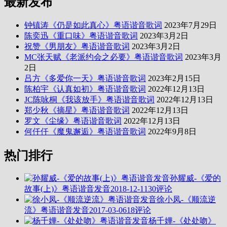
最新发布
钟镇涛《仍是如此真心》粤语谐音歌词
2023年7月29日
陈奕迅《重口味》粤语谐音歌词
2023年3月2日
祝赞《男朋友》粤语谐音歌词
2023年3月2日
MC张天赋《老派约会之必要》粤语谐音歌词
2023年3月
2日
吕方《多爱你一天》粤语谐音歌词
2023年2月15日
陈柏宇《认真如初》粤语谐音歌词
2022年12月13日
JC陈咏桐《我该放手》粤语谐音歌词
2022年12月13日
郑少秋《摘星》粤语谐音歌词
2022年12月13日
罗文《尘缘》粤语谐音歌词
2022年12月13日
何仟仟《魔鬼邂逅》粤语谐音歌词
2022年9月8日
热门排行
孙耀威-《爱的
故事(上)》粤语谐音发音
2018-12-11
30评论
徐小凤-《顺流逆
流》粤语谐音发音
2017-03-06
18评论
杨千嬅-《处处吻》