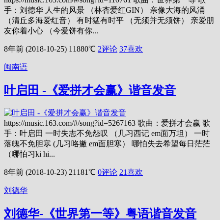
手：刘德华 人生的风景 （林杏爱红GIN） 亲像大海的风涌
（清丘多海爱红音） 有时猛有时平 （无须并无须饼） 亲爱朋
友你着小心 （今爱饼有你...
8年前 (2018-10-25)
11880℃
2评论
37
喜欢
闽南语
叶启田 -《爱拼才会赢》谐音发音
https://music.163.com/#/song?id=5267163 歌曲：爱拼才会赢 歌
手：叶启田 一时失志不免怨叹 （几习西记 em面万坦） 一时
落魄不免胆寒 (几习咯撇 em面胆寒） 哪怕失去希望每日茫茫
（哪怕习ki hi...
8年前 (2018-10-23)
21181℃
0评论
21
喜欢
刘德华
刘德华-《世界第一等》粤语谐音发音