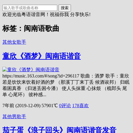
搜索
欢迎光临粤语谐音网！祝福你我 分享快乐!
标签：闽南语歌曲
其他女歌手
童欣《酒梦》闽南语谐音
https://music.163.com/#/song?id=296117 歌曲：酒梦 歌手：童欣
若是饮饮来饮着好酒的梦 （那溪丁丁来丁丢 候酒诶邦） 归眠
着困真香 （归迷丢困今潘） 使人头抹重 心抹烦 （梳郎头 尾
单 心尾环） 彼种感...
7年前 (2019-12-09)
57901℃
0评论
178
喜欢
其他男歌手
茄子蛋《浪子回头》闽南语谐音发音