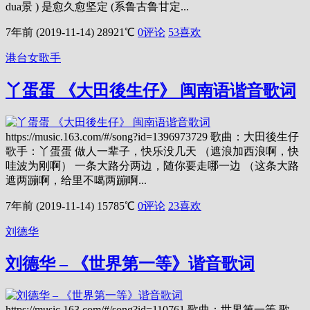
dua景 ) 是愈久愈坚定 (系鲁古鲁甘定...
7年前 (2019-11-14)
28921℃
0评论
53
喜欢
港台女歌手
丫蛋蛋 《大田後生仔》 闽南语谐音歌词
https://music.163.com/#/song?id=1396973729 歌曲：大田後生仔
歌手：丫蛋蛋 做人一辈子，快乐没几天 （遮浪加西浪啊，快
哇波为刚啊） 一条大路分两边，随你要走哪一边 （这条大路
遮两蹦啊，给里不噶两蹦啊...
7年前 (2019-11-14)
15785℃
0评论
23
喜欢
刘德华
刘德华 – 《世界第一等》谐音歌词
https://music.163.com/#/song?id=110761 歌曲：世界第一等 歌