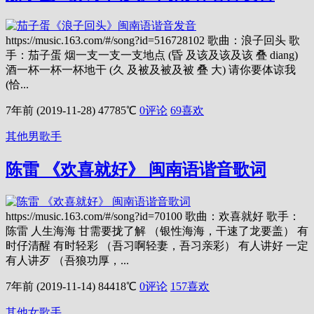
https://music.163.com/#/song?id=516728102 歌曲：浪子回头 歌
手：茄子蛋 烟一支一支一支地点 (昏 及该及该及该 叠 diang)
酒一杯一杯一杯地干 (久 及被及被及被 叠 大) 请你要体谅我
(恰...
7年前 (2019-11-28)
47785℃
0评论
69
喜欢
其他男歌手
陈雷 《欢喜就好》 闽南语谐音歌词
https://music.163.com/#/song?id=70100 歌曲：欢喜就好 歌手：
陈雷 人生海海 甘需要拢了解 （银性海海，干速了龙要盖） 有
时仔清醒 有时轻彩 （吾习啊轻妻，吾习亲彩） 有人讲好 一定
有人讲歹 （吾狼功厚，...
7年前 (2019-11-14)
84418℃
0评论
157
喜欢
其他女歌手