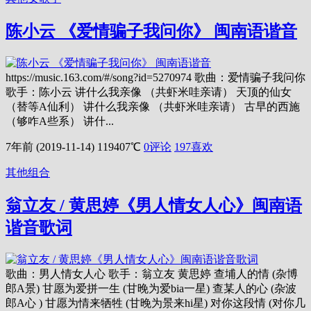
陈小云 《爱情骗子我问你》 闽南语谐音
https://music.163.com/#/song?id=5270974 歌曲：爱情骗子我问你
歌手：陈小云 讲什么我亲像 （共虾米哇亲请） 天顶的仙女
（替等A仙利） 讲什么我亲像 （共虾米哇亲请） 古早的西施
（够咋A些系） 讲什...
7年前 (2019-11-14)
119407℃
0评论
197
喜欢
其他组合
翁立友 / 黄思婷《男人情女人心》闽南语
谐音歌词
歌曲：男人情女人心 歌手：翁立友 黄思婷 查埔人的情 (杂博
郎A景) 甘愿为爱拼一生 (甘晚为爱bia一星) 查某人的心 (杂波
郎A心 ) 甘愿为情来牺牲 (甘晚为景来hi星) 对你这段情 (对你几