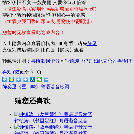
情怀仍旧不变 一般美丽 真爱今宵加倍深
（情歪影高八宾 呀bun美莱 簪爱刚修嘎bui伤）
望能让我吻掉泪痕泪印 溶和心中的冷感
（忙囊央我门丢lui寒lui央 勇窝伤中得朗港）
您暂时无权查看此隐藏内容！
以上隐藏内容查看价格为
2.00
粤币，请先
登录
充值完成后请回到此页面【购买】查看
转载请注明：
粤语歌词谐音
»
钟镇涛《仍是如此真心》粤语谐
喜欢 (
65
)
or
分享 (
0
)
陈奕迅《重口味》粤语谐音歌词
猜您还喜欢
钟镇涛-《梦里嫣红》粤语谐音发音
钟镇涛-《故事继续》粤语谐音发音