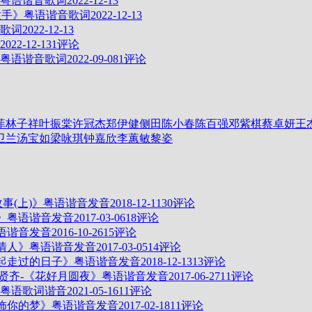
粤语谐音歌词
2022-12-13
放手》粤语谐音歌词
2022-12-13
歌词
2022-12-13
2022-12-13
1评论
粤语谐音歌词
2022-09-08
1评论
菲
林子祥
叶振棠
许冠杰
郑伊健
侧田
陈小春
陈百强
邓紫棋
蔡卓妍
王
卫兰
汤宝如
梁咏琪
钟嘉欣
李蕙敏
黎姿
故事(上)》粤语谐音发音
2018-12-11
30评论
》粤语谐音发音
2017-03-06
18评论
语谐音发音
2016-10-26
15评论
情人》粤语谐音发音
2017-03-05
14评论
一起走过的日子》粤语谐音发音
2018-12-13
13评论
任贤齐-《花好月圆夜》粤语谐音发音
2017-06-27
11评论
粤语歌词谐音
2021-05-16
11评论
装饰你的梦》粤语谐音发音
2017-02-18
11评论