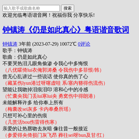
搜索
欢迎光临粤语谐音网！祝福你我 分享快乐!
钟镇涛《仍是如此真心》粤语谐音歌词
钟镇涛
3年前 (2023-07-29)
10072℃
0评论
歌手：钟镇涛
歌曲：仍是如此真心
不要哭热泪儿眼角偷渗 令我心中多悔恨
（八优嚯倚lui衣俺郭涛桑 令我伤中多菲恨/韩）
曾无心乱讲过一些说话 使你真的伤了心
（藏某伤lyun港过呀噻虚哇 系/塞内簪得伤流伤）
望能让我吻掉泪痕泪印 溶和心中的冷感
（忙囊央我门丢lui寒lui央 勇窝伤中得朗港）
未能解释许多 给你奉上所有
（梅囊改sei灰多 卡内奉桑所瑶）
只想可补心里的伤痕
（几赏活bou伤雷得伤寒）
亲爱的让热唇吻去灰暗 像往昔一般接近
（参爱得央倚损门灰飞昂 葬往sei呀bun及甘/扛）