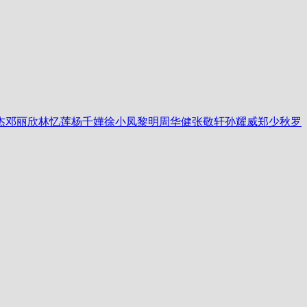
杰
邓丽欣
林忆莲
杨千嬅
徐小凤
黎明
周华健
张敬轩
孙耀威
郑少秋
罗