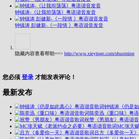
钟镇涛-《让我坦荡荡》粤语谐音发音
钟镇涛 彭健新-《一段情 》粤语谐音发音
隐藏内容查看帮助==>
http://www.xieyinge.com/shuoming
您必须
登录
才能发表评论！
最新发布
钟镇涛《仍是如
陈奕迅《重口味》粤语
祝赞《男朋友》粤语谐音
MC张天
吕方《多爱你一天》