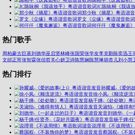
陈柏宇《认真如初》
JC陈咏桐《我该
郑少秋《摘星》粤语谐音
罗文《尘缘》粤语谐音歌词
何仟仟《魔鬼邂逅》
热门歌手
周柏豪
古巨基
刘德华
巫启贤
林峰
张国荣
张学友
李克勤
陈奕迅
王
文
邰正宵
张智霖
张信哲
关心妍
卫诗
陈慧娴
陈慧琳
胡杏儿
刘小慧
热门排行
孙耀威-《爱的
徐小凤-《顺流逆流
杨千嬅-《处处吻》粤
关淑怡-《难得有
刘德华-《
杨千嬅/
说理哥《不该用情》
蔡国权-《不