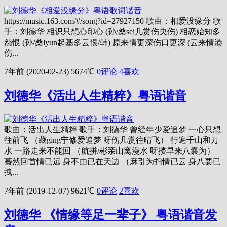
https://music.163.com/#/song?id=27927150 歌曲：相爱没缘分 歌
手：刘德华 相识只想心印心 (孙/桑sei几赏伤央伤) 相恋始知多
怨恨 (孙/桑lyun起基多云恨/韩) 原来情更深伤口更深 (云来情港
伤...
7年前 (2020-02-23)
5674℃
0评论
4
喜欢
刘德华《活出人生精粹》粤语谐音
歌曲：活出人生精粹 歌手：刘德华 曾经年少爱追梦 一心只想
往前飞 （藏ging宁修爱追梦 呀伤几赏往晴飞） 行遍千山和万
水 一路走来不能回 （航拼/彬亲山窝漫水 呀搂早来八囊为）
蓦然回首情已远 身不由已在天边 （麻引为扫情已云 身八要已
拽...
7年前 (2019-12-07)
9621℃
0评论
2
喜欢
刘德华 《情缘等足一辈子》 粤语谐音发