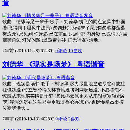
音
歌曲：情缘等足一辈子 歌手：刘德华 纷飞的雨点急风中扑面
(翻飞得雨丁嘎风中泼民) 匆匆赶到为偿未了愿 (匆匆港都歪桑
梅流允) 只见到 你身影 已在前面 (几gin都 内身影 已拽晴民) 幽
幽街角边 灯光闪耀 (邀邀盖郭冰 灯光行友) 清晰...
7年前 (2019-11-28)
6123℃
0评论
10
喜欢
刘德华-《现实是场梦》-粤语谐音
歌曲：现实是场梦 歌手：刘德华 尽力尽量地逃避尽管斗志往
往也断送 (赞立赞冷得头杯赞滚逗挤网网呀盾送) 不必嗟怨不
惊慌从来现实实情是个梦 (爸比杰云爸更方从来银塞塞轻si锅
梦) 浮浮沉沉在这生只会令我觉得心亦冻 (否否惨惨坐杰桑挤
位零我港大...
7年前 (2019-10-13)
4028℃
0评论
2
喜欢