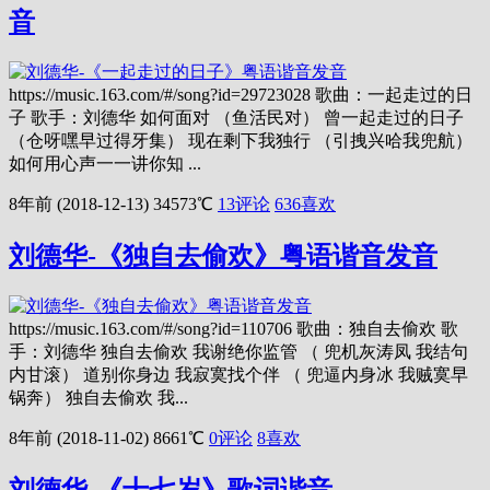
音
https://music.163.com/#/song?id=29723028 歌曲：一起走过的日
子 歌手：刘德华 如何面对 （鱼活民对） 曾一起走过的日子
（仓呀嘿早过得牙集） 现在剩下我独行 （引拽兴哈我兜航）
如何用心声一一讲你知 ...
8年前 (2018-12-13)
34573℃
13评论
636
喜欢
刘德华-《独自去偷欢》粤语谐音发音
https://music.163.com/#/song?id=110706 歌曲：独自去偷欢 歌
手：刘德华 独自去偷欢 我谢绝你监管 （ 兜机灰涛凤 我结句
内甘滚） 道别你身边 我寂寞找个伴 （ 兜逼内身冰 我贼寞早
锅奔） 独自去偷欢 我...
8年前 (2018-11-02)
8661℃
0评论
8
喜欢
刘德华-《十七岁》歌词谐音