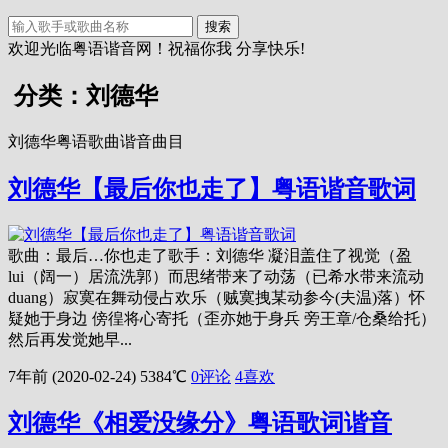
搜索
欢迎光临粤语谐音网！祝福你我 分享快乐!
分类：刘德华
刘德华粤语歌曲谐音曲目
刘德华【最后你也走了】粤语谐音歌词
歌曲：最后…你也走了歌手：刘德华 凝泪盖住了视觉（盈
lui（阔一）居流洗郭）而思绪带来了动荡（已希水带来流动
duang）寂寞在舞动侵占欢乐（贼寞拽某动参今(夫温)落）怀
疑她于身边 傍徨将心寄托（歪亦她于身兵 旁王章/仓桑给托）
然后再发觉她早...
7年前 (2020-02-24)
5384℃
0评论
4
喜欢
刘德华《相爱没缘分》粤语歌词谐音