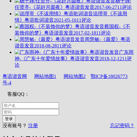
杨千嬅/
任贤齐-《花好月圆夜》粤语谐音发音
2017-06-27
11评论
说理哥《不该用
情》粤语歌词谐音
2021-05-16
11评论
蔡国权-《不
装饰你的梦》粤语谐音发音
2017-02-18
11评论
周慧敏-《最爱》粤语
谐音发音
2018-08-28
11评论
广东雨
神-《广东十年爱情故事》粤语谐音发音
2018-12-12
11评
论
粤语谐音网
网站地图1
网站地图2
鄂ICP备18026773
号-4
客服QQ：
没有账号？
注册
忘记密码？