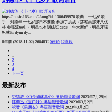
https://music.163.com/#/song?id=1306459970 歌曲：十七岁 歌
手：刘德华 十七岁那日不要脸 参加了挑战（莎嚓虽那牙八优
林 参嘎流tiu巾）明星也有训练班 短短一年太新鲜（明星牙瑶
帆林班 dyun dy...
8年前 (2018-11-02)
26048℃
0评论
12
喜欢
1
2
3
4
下一页
最新发布
钟镇涛《仍是如此真心》粤语谐音歌词
2023年7月29日
陈奕迅《重口味》粤语谐音歌词
2023年3月2日
祝赞《男朋友》粤语谐音歌词
2023年3月2日