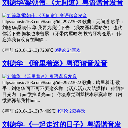
刘德华/梁朝伟-《无间道》粤语谐音发音
https://music.163.com/#/song?id=29723039 歌曲：无间道 歌手：
刘德华/梁朝伟 华:我要为我活下去 （我友歪我屋哈灰） 也代
你活下去 捱极也未曾累 （牙带内屋哈灰 挨给牙梅仓累） 伟:
忘掉我有没有在陶醉...
8年前 (2018-12-13)
7209℃
0评论
24
喜欢
刘德华-《暗里着迷》粤语谐音发音
https://music.163.com/#/song?id=29723022 歌曲：暗里着迷 歌
手：刘德华 可不可不要这么样 （活八活八友结摸样） 徘徊在
目光内 （pui微拽某光nui） 你会察觉到我根本寂寞难耐 （内
微察郭都我甘bun...
8年前 (2018-12-13)
74409℃
4评论
263
喜欢
刘德华-《一起走过的日子》粤语谐音发