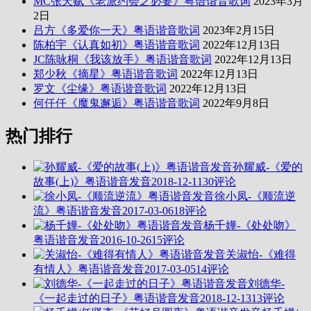
MC张天赋《老派约会之必要》粤语谐音歌词
2023年3月
2日
吕方《多爱你一天》粤语谐音歌词
2023年2月15日
陈柏宇《认真如初》粤语谐音歌词
2022年12月13日
JC陈咏桐《我该放手》粤语谐音歌词
2022年12月13日
郑少秋《摘星》粤语谐音歌词
2022年12月13日
罗文《尘缘》粤语谐音歌词
2022年12月13日
何仟仟《魔鬼邂逅》粤语谐音歌词
2022年9月8日
热门排行
孙耀威-《爱的
故事(上)》粤语谐音发音
2018-12-11
30评论
徐小凤-《顺流逆
流》粤语谐音发音
2017-03-06
18评论
杨千嬅-《处处吻》
粤语谐音发音
2016-10-26
15评论
关淑怡-《难得
有情人》粤语谐音发音
2017-03-05
14评论
刘德华-
《一起走过的日子》粤语谐音发音
2018-12-13
13评论