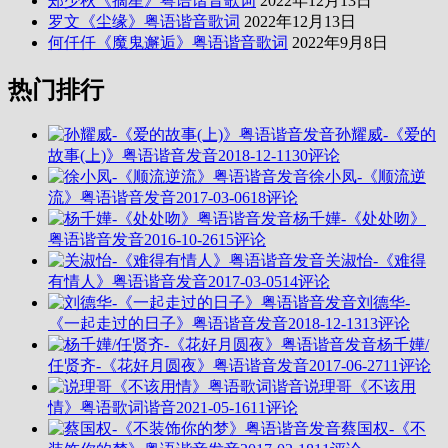
郑少秋《摘星》粤语谐音歌词
2022年12月13日
罗文《尘缘》粤语谐音歌词
2022年12月13日
何仟仟《魔鬼邂逅》粤语谐音歌词
2022年9月8日
热门排行
孙耀威-《爱的
故事(上)》粤语谐音发音
2018-12-11
30评论
徐小凤-《顺流逆
流》粤语谐音发音
2017-03-06
18评论
杨千嬅-《处处吻》
粤语谐音发音
2016-10-26
15评论
关淑怡-《难得
有情人》粤语谐音发音
2017-03-05
14评论
刘德华-
《一起走过的日子》粤语谐音发音
2018-12-13
13评论
杨千嬅/
任贤齐-《花好月圆夜》粤语谐音发音
2017-06-27
11评论
说理哥《不该用
情》粤语歌词谐音
2021-05-16
11评论
蔡国权-《不