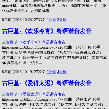
基 自问是未满分自问是没信心实在是未够本事 （机门系梅
mun分机门系木森伤洒拽系梅高bun西） 我却要发威一次 （我
柯优发歪呀期） 太抱歉你未...
8年前 (2018-10-24)
2733℃
0评论
2
喜欢
古巨基-《欢乐今宵》粤语谐音发音
https://music.163.com/#/song?id=87926 歌曲：欢乐今宵 歌手：
古巨基 从梦里伊甸 来到我枕边 （从梦雷伊鼎 来都我簪冰）
梦与真之间 就只差一寸 （梦与簪机甘 照几差呀群） 要是留着
你 真实地纠缠 （优系...
8年前 (2018-10-19)
2722℃
0评论
4
喜欢
古巨基-《爱得太迟》粤语谐音发音
https://music.163.com/#/song?id=86477 歌曲：爱得太迟 歌手：
古巨基 我过去 那死党 早晚共对 （我过灰 那sei党 走满共对）