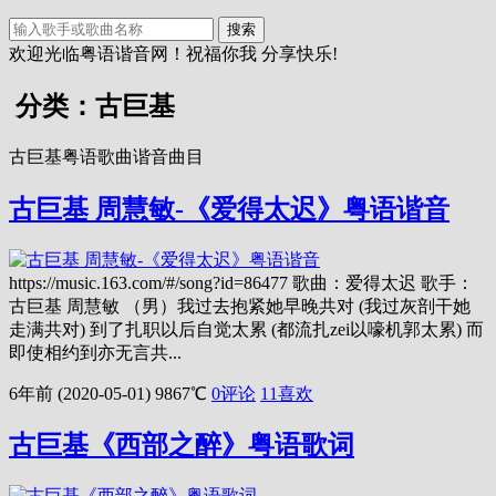
搜索
欢迎光临粤语谐音网！祝福你我 分享快乐!
分类：古巨基
古巨基粤语歌曲谐音曲目
古巨基 周慧敏-《爱得太迟》粤语谐音
https://music.163.com/#/song?id=86477 歌曲：爱得太迟 歌手：
古巨基 周慧敏 （男）我过去抱紧她早晚共对 (我过灰剖干她
走满共对) 到了扎职以后自觉太累 (都流扎zei以嚎机郭太累) 而
即使相约到亦无言共...
6年前 (2020-05-01)
9867℃
0评论
11
喜欢
古巨基《西部之醉》粤语歌词