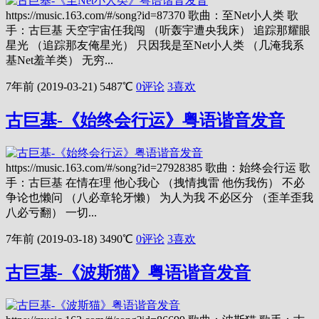
https://music.163.com/#/song?id=87370 歌曲：至Net小人类 歌
手：古巨基 天空宇宙任我闯 （听轰宇遭央我床） 追踪那耀眼
星光 （追踪那友俺星光） 只因我是至Net小人类 （几淹我系
基Net羞羊类） 无穷...
7年前 (2019-03-21)
5487℃
0评论
3
喜欢
古巨基-《始终会行运》粤语谐音发音
https://music.163.com/#/song?id=27928385 歌曲：始终会行运 歌
手：古巨基 在情在理 他心我心 （拽情拽雷 他伤我伤） 不必
争论也懒问 （八必章轮牙懒） 为人为我 不必区分 （歪羊歪我
八必亏翻） 一切...
7年前 (2019-03-18)
3490℃
0评论
3
喜欢
古巨基-《波斯猫》粤语谐音发音