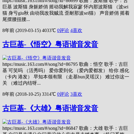
https://music.163.com/#/song?id=86699 歌曲：波斯猫 歌手：古
巨基 波斯猫 身躯娇俏 摇动我解我寂寥 怀内那波斯猫 （波sei
猫 身亏giu秋 由动我改我贼流 歪耐那波sei猫） 声音娇俏 摇着
尾摆腰扭腰...
8年前 (2019-03-15)
4033℃
0评论
4
喜欢
古巨基-《悟空》粤语谐音发音
https://music.163.com/#/song?id=86795 歌曲：悟空 歌手：古巨
基 可笑吗 （活秀吗） 爱你爱到化 （爱内爱都发） 给你 感化
（卡内 港发） 早知本领有限 （走基bun灵瑶汉） 难过你这一
关 （难过内结呀...
8年前 (2018-10-25)
3314℃
0评论
3
喜欢
古巨基-《大雄》粤语谐音发音
https://music.163.com/#/song?id=86847 歌曲：大雄 歌手：古巨