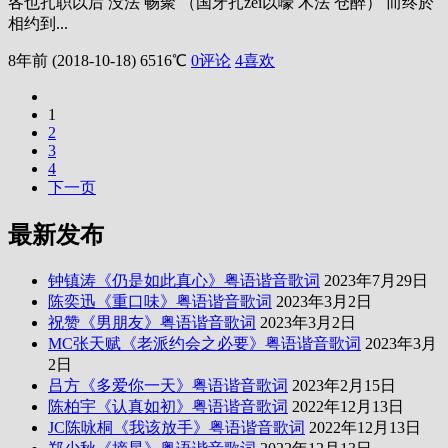
各也扎职以后 没法 畅聚 （国牙扎zei以嚎 木法 仓醉） 而终於
相约到...
8年前 (2018-10-18)
6516℃
0评论
4
喜欢
1
2
3
4
下一页
最新发布
钟镇涛《仍是如此真心》粤语谐音歌词
2023年7月29日
陈奕迅《重口味》粤语谐音歌词
2023年3月2日
祝赞《男朋友》粤语谐音歌词
2023年3月2日
MC张天赋《老派约会之必要》粤语谐音歌词
2023年3月
2日
吕方《多爱你一天》粤语谐音歌词
2023年2月15日
陈柏宇《认真如初》粤语谐音歌词
2022年12月13日
JC陈咏桐《我该放手》粤语谐音歌词
2022年12月13日