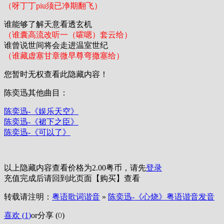
（呀丁丁piu须已净期翻飞）
谁能够了解天意看透玄机
（谁囊高流改听一（嚯嗯）套云给）
谁曾说世间将会走进温室世纪
（谁藏虚塞甘章微早尊弯撒塞给）
您暂时无权查看此隐藏内容！
陈奕迅其他曲目：
陈奕迅-《娱乐天空》
陈奕迅-《裙下之臣》
陈奕迅-《可以了》
以上隐藏内容查看价格为
2.00
粤币，请先
登录
充值完成后请回到此页面【购买】查看
转载请注明：
粤语歌词谐音
»
陈奕迅-《心烧》粤语谐音发音
喜欢 (
1
)
or
分享 (
0
)