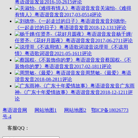
粤语谐音发音
2016-10-26
15评论
关淑怡-《难得
有情人》粤语谐音发音
2017-03-05
14评论
刘德华-
《一起走过的日子》粤语谐音发音
2018-12-13
13评论
杨千嬅/
任贤齐-《花好月圆夜》粤语谐音发音
2017-06-27
11评论
说理哥《不该用
情》粤语歌词谐音
2021-05-16
11评论
蔡国权-《不
装饰你的梦》粤语谐音发音
2017-02-18
11评论
周慧敏-《最爱》粤语
谐音发音
2018-08-28
11评论
广东雨
神-《广东十年爱情故事》粤语谐音发音
2018-12-12
11评
论
粤语谐音网
网站地图1
网站地图2
鄂ICP备18026773
号-4
客服QQ：