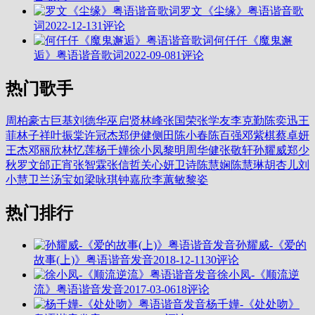
罗文《尘缘》粤语谐音歌
词
2022-12-13
1评论
何仟仟《魔鬼邂
逅》粤语谐音歌词
2022-09-08
1评论
热门歌手
周柏豪
古巨基
刘德华
巫启贤
林峰
张国荣
张学友
李克勤
陈奕迅
王
菲
林子祥
叶振棠
许冠杰
郑伊健
侧田
陈小春
陈百强
邓紫棋
蔡卓妍
王杰
邓丽欣
林忆莲
杨千嬅
徐小凤
黎明
周华健
张敬轩
孙耀威
郑少
秋
罗文
邰正宵
张智霖
张信哲
关心妍
卫诗
陈慧娴
陈慧琳
胡杏儿
刘
小慧
卫兰
汤宝如
梁咏琪
钟嘉欣
李蕙敏
黎姿
热门排行
孙耀威-《爱的
故事(上)》粤语谐音发音
2018-12-11
30评论
徐小凤-《顺流逆
流》粤语谐音发音
2017-03-06
18评论
杨千嬅-《处处吻》