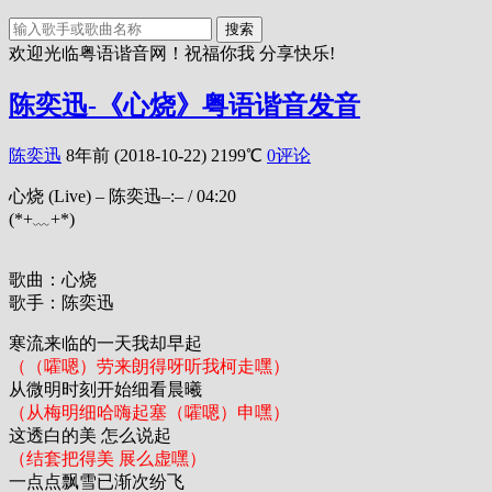
搜索
欢迎光临粤语谐音网！祝福你我 分享快乐!
陈奕迅-《心烧》粤语谐音发音
陈奕迅
8年前 (2018-10-22)
2199℃
0评论
心烧 (Live) – 陈奕迅
–:–
/
04:20
(*+﹏+*)
歌曲：心烧
歌手：陈奕迅
寒流来临的一天我却早起
（（嚯嗯）劳来朗得呀听我柯走嘿）
从微明时刻开始细看晨曦
（从梅明细哈嗨起塞（嚯嗯）申嘿）
这透白的美 怎么说起
（结套把得美 展么虚嘿）
一点点飘雪已渐次纷飞