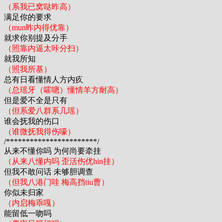
（系我已窝哒昨高）
满足你的要求
（mun昨内得优靠）
就求你别提及分手
（照靠内逼太咔分扫）
就我所知
（照我所基）
总有日看懂情人方内疚
（总瑶牙（嚯嗯）懂情羊方耐高）
但是爱不全是只有
（但系爱八群系几瑶）
谁会抚我的伤口
（谁微抚我得伤嚎）
/***********************/
从来不懂你吗 为何尚要牵挂
（从来八懂内吗 歪活伤优hin挂）
但我不敢问话 未够胆调查
（但我八港门哇 梅高挡tiu曹）
你似未归家
（内启梅乖嘎）
能留低一吻吗