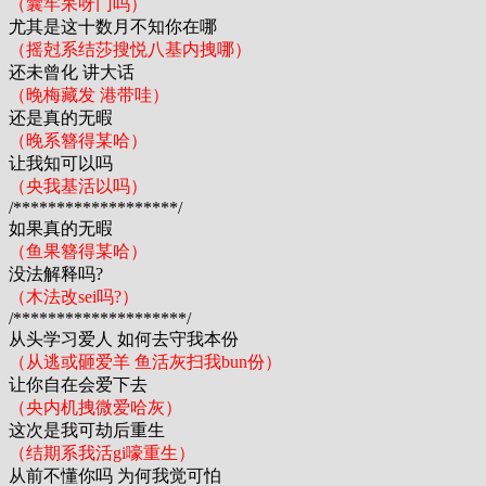
（囊牢呆呀门吗）
尤其是这十数月不知你在哪
（摇尅系结莎搜悦八基内拽哪）
还未曾化 讲大话
（晚梅藏发 港带哇）
还是真的无暇
（晚系簪得某哈）
让我知可以吗
（央我基活以吗）
/*******************/
如果真的无暇
（鱼果簪得某哈）
没法解释吗?
（木法改sei吗?）
/********************/
从头学习爱人 如何去守我本份
（从逃或砸爱羊 鱼活灰扫我bun份）
让你自在会爱下去
（央内机拽微爱哈灰）
这次是我可劫后重生
（结期系我活gi嚎重生）
从前不懂你吗 为何我觉可怕