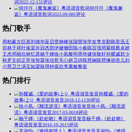
词
2022-12-13
1评论
何仟仟《魔鬼邂
逅》粤语谐音歌词
2022-09-08
1评论
热门歌手
周柏豪
古巨基
刘德华
巫启贤
林峰
张国荣
张学友
李克勤
陈奕迅
王
菲
林子祥
叶振棠
许冠杰
郑伊健
侧田
陈小春
陈百强
邓紫棋
蔡卓妍
王杰
邓丽欣
林忆莲
杨千嬅
徐小凤
黎明
周华健
张敬轩
孙耀威
郑少
秋
罗文
邰正宵
张智霖
张信哲
关心妍
卫诗
陈慧娴
陈慧琳
胡杏儿
刘
小慧
卫兰
汤宝如
梁咏琪
钟嘉欣
李蕙敏
黎姿
热门排行
孙耀威-《爱的
故事(上)》粤语谐音发音
2018-12-11
30评论
徐小凤-《顺流逆
流》粤语谐音发音
2017-03-06
18评论
杨千嬅-《处处吻》
粤语谐音发音
2016-10-26
15评论
关淑怡-《难得