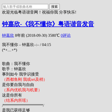
搜索
欢迎光临粤语谐音网！祝福你我 分享快乐!
钟嘉欣-《我不懂你》粤语谐音发音
钟嘉欣
8年前 (2018-09-30)
3580℃
0评论
我不懂你 – 钟嘉欣
–:–
/
04:15
(*+﹏+*)
歌曲：我不懂你
歌手：钟嘉欣
事到如今 我学识接受
（西都鱼刚 我或sei及梢）
是你要自我与自由
（系内优机我与机要）
这是你所有
（结系内所瑶）
/********************/
是我已获得足够