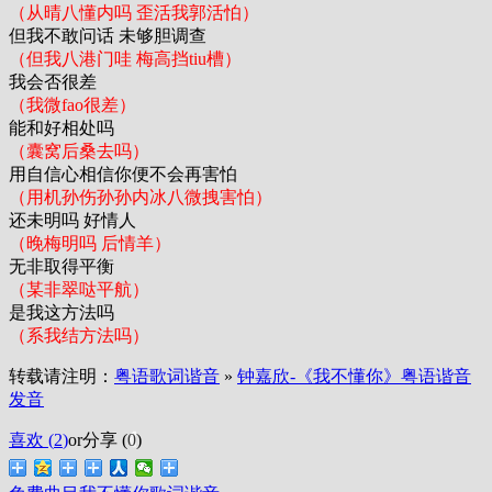
（从晴八懂内吗 歪活我郭活怕）
但我不敢问话 未够胆调查
（但我八港门哇 梅高挡tiu槽）
我会否很差
（我微fao很差）
能和好相处吗
（囊窝后桑去吗）
用自信心相信你便不会再害怕
（用机孙伤孙孙内冰八微拽害怕）
还未明吗 好情人
（晚梅明吗 后情羊）
无非取得平衡
（某非翠哒平航）
是我这方法吗
（系我结方法吗）
转载请注明：
粤语歌词谐音
»
钟嘉欣-《我不懂你》粤语谐音
发音
喜欢 (
2
)
or
分享 (
0
)