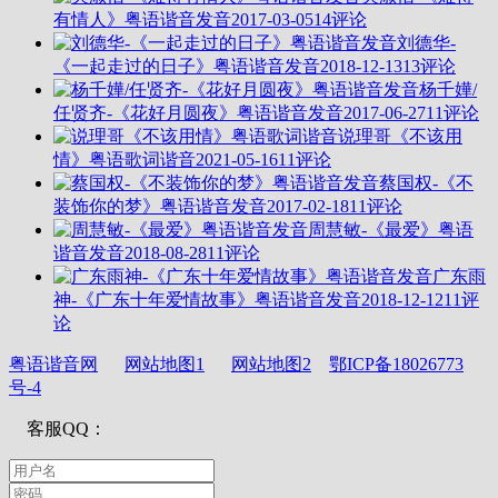
有情人》粤语谐音发音
2017-03-05
14评论
刘德华-
《一起走过的日子》粤语谐音发音
2018-12-13
13评论
杨千嬅/
任贤齐-《花好月圆夜》粤语谐音发音
2017-06-27
11评论
说理哥《不该用
情》粤语歌词谐音
2021-05-16
11评论
蔡国权-《不
装饰你的梦》粤语谐音发音
2017-02-18
11评论
周慧敏-《最爱》粤语
谐音发音
2018-08-28
11评论
广东雨
神-《广东十年爱情故事》粤语谐音发音
2018-12-12
11评
论
粤语谐音网
网站地图1
网站地图2
鄂ICP备18026773
号-4
客服QQ：