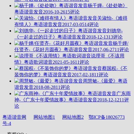
杨千嬅-《处处吻》
粤语谐音发音
2016-10-26
15评论
关淑怡-《难得
有情人》粤语谐音发音
2017-03-05
14评论
刘德华-
《一起走过的日子》粤语谐音发音
2018-12-13
13评论
杨千嬅/
任贤齐-《花好月圆夜》粤语谐音发音
2017-06-27
11评论
说理哥《不该用
情》粤语歌词谐音
2021-05-16
11评论
蔡国权-《不
装饰你的梦》粤语谐音发音
2017-02-18
11评论
周慧敏-《最爱》粤语
谐音发音
2018-08-28
11评论
广东雨
神-《广东十年爱情故事》粤语谐音发音
2018-12-12
11评
论
粤语谐音网
网站地图1
网站地图2
鄂ICP备18026773
号-4