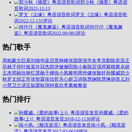
郑少秋《摘星》粤语谐
音歌词
2022-12-13
罗文《尘缘》粤语谐音歌
词
2022-12-13
1评论
何仟仟《魔鬼邂
逅》粤语谐音歌词
2022-09-08
1评论
热门歌手
周柏豪
古巨基
刘德华
巫启贤
林峰
张国荣
张学友
李克勤
陈奕迅
王
菲
林子祥
叶振棠
许冠杰
郑伊健
侧田
陈小春
陈百强
邓紫棋
蔡卓妍
王杰
邓丽欣
林忆莲
杨千嬅
徐小凤
黎明
周华健
张敬轩
孙耀威
郑少
秋
罗文
邰正宵
张智霖
张信哲
关心妍
卫诗
陈慧娴
陈慧琳
胡杏儿
刘
小慧
卫兰
汤宝如
梁咏琪
钟嘉欣
李蕙敏
黎姿
热门排行
孙耀威-《爱的
故事(上)》粤语谐音发音
2018-12-11
30评论
徐小凤-《顺流逆
流》粤语谐音发音
2017-03-06
18评论