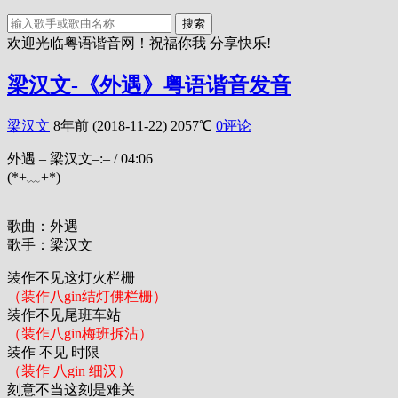
搜索
欢迎光临粤语谐音网！祝福你我 分享快乐!
梁汉文-《外遇》粤语谐音发音
梁汉文
8年前 (2018-11-22)
2057℃
0评论
外遇 – 梁汉文
–:–
/
04:06
(*+﹏+*)
歌曲：外遇
歌手：梁汉文
装作不见这灯火栏栅
（装作八gin结灯佛栏栅）
装作不见尾班车站
（装作八gin梅班拆沾）
装作 不见 时限
（装作 八gin 细汉）
刻意不当这刻是难关