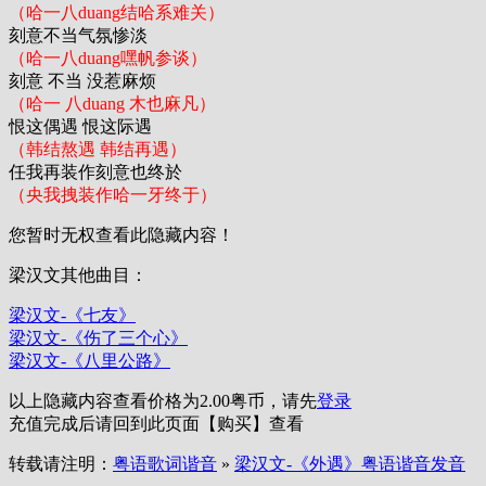
（哈一八duang结哈系难关）
刻意不当气氛惨淡
（哈一八duang嘿帆参谈）
刻意 不当 没惹麻烦
（哈一 八duang 木也麻凡）
恨这偶遇 恨这际遇
（韩结熬遇 韩结再遇）
任我再装作刻意也终於
（央我拽装作哈一牙终于）
您暂时无权查看此隐藏内容！
梁汉文其他曲目：
梁汉文-《七友》
梁汉文-《伤了三个心》
梁汉文-《八里公路》
以上隐藏内容查看价格为
2.00
粤币，请先
登录
充值完成后请回到此页面【购买】查看
转载请注明：
粤语歌词谐音
»
梁汉文-《外遇》粤语谐音发音