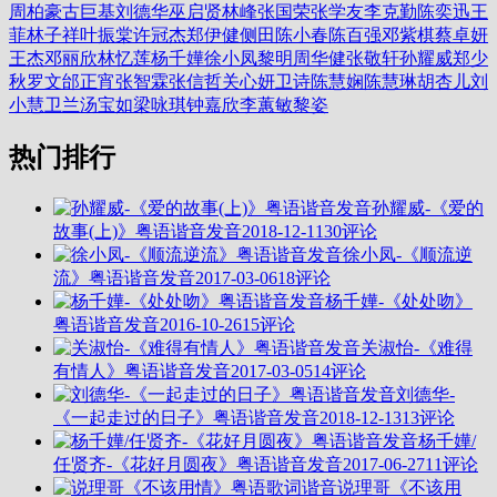
周柏豪
古巨基
刘德华
巫启贤
林峰
张国荣
张学友
李克勤
陈奕迅
王
菲
林子祥
叶振棠
许冠杰
郑伊健
侧田
陈小春
陈百强
邓紫棋
蔡卓妍
王杰
邓丽欣
林忆莲
杨千嬅
徐小凤
黎明
周华健
张敬轩
孙耀威
郑少
秋
罗文
邰正宵
张智霖
张信哲
关心妍
卫诗
陈慧娴
陈慧琳
胡杏儿
刘
小慧
卫兰
汤宝如
梁咏琪
钟嘉欣
李蕙敏
黎姿
热门排行
孙耀威-《爱的
故事(上)》粤语谐音发音
2018-12-11
30评论
徐小凤-《顺流逆
流》粤语谐音发音
2017-03-06
18评论
杨千嬅-《处处吻》
粤语谐音发音
2016-10-26
15评论
关淑怡-《难得
有情人》粤语谐音发音
2017-03-05
14评论
刘德华-
《一起走过的日子》粤语谐音发音
2018-12-13
13评论
杨千嬅/
任贤齐-《花好月圆夜》粤语谐音发音
2017-06-27
11评论
说理哥《不该用