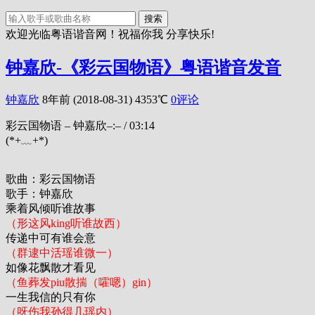
搜索
欢迎光临粤语谐音网！祝福你我 分享快乐!
钟嘉欣-《彩云国物语》粤语谐音发音
钟嘉欣
8年前 (2018-08-31)
4353℃
0评论
彩云国物语 – 钟嘉欣
–:–
/
03:14
(*+﹏+*)
歌曲：彩云国物语
歌手：钟嘉欣
乘着风倾听谁故事
（形这风king听谁故西）
传递中可有谁会意
（群逮中活瑶谁微一）
如像花飘散才看见
（鱼葬发piu散揣（嚯嗯）gin）
一生我信的只有你
（呀伤我孙得几瑶内）