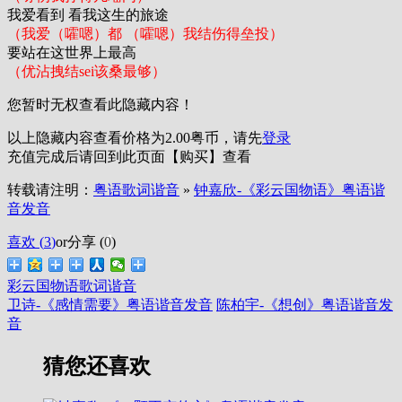
我爱看到 看我这生的旅途
（我爱（嚯嗯）都 （嚯嗯）我结伤得垒投）
要站在这世界上最高
（优沾拽结sei该桑最够）
您暂时无权查看此隐藏内容！
以上隐藏内容查看价格为
2.00
粤币，请先
登录
充值完成后请回到此页面【购买】查看
转载请注明：
粤语歌词谐音
»
钟嘉欣-《彩云国物语》粤语谐
音发音
喜欢 (
3
)
or
分享 (
0
)
彩云国物语歌词谐音
卫诗-《感情需要》粤语谐音发音
陈柏宇-《想创》粤语谐音发
音
猜您还喜欢