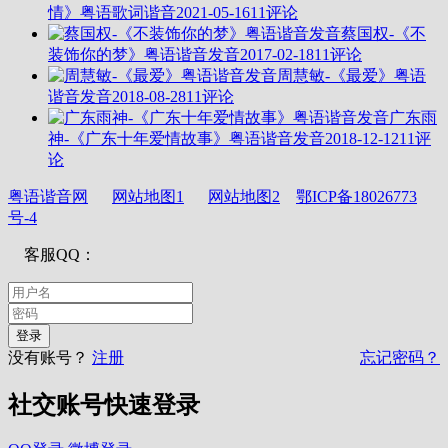
情》粤语歌词谐音
2021-05-16
11评论
蔡国权-《不
装饰你的梦》粤语谐音发音
2017-02-18
11评论
周慧敏-《最爱》粤语
谐音发音
2018-08-28
11评论
广东雨
神-《广东十年爱情故事》粤语谐音发音
2018-12-12
11评
论
粤语谐音网
网站地图1
网站地图2
鄂ICP备18026773
号-4
客服QQ：
没有账号？
注册
忘记密码？
社交账号快速登录