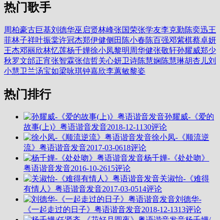
热门歌手
周柏豪
古巨基
刘德华
巫启贤
林峰
张国荣
张学友
李克勤
陈奕迅
王
菲
林子祥
叶振棠
许冠杰
郑伊健
侧田
陈小春
陈百强
邓紫棋
蔡卓妍
王杰
邓丽欣
林忆莲
杨千嬅
徐小凤
黎明
周华健
张敬轩
孙耀威
郑少
秋
罗文
邰正宵
张智霖
张信哲
关心妍
卫诗
陈慧娴
陈慧琳
胡杏儿
刘
小慧
卫兰
汤宝如
梁咏琪
钟嘉欣
李蕙敏
黎姿
热门排行
孙耀威-《爱的
故事(上)》粤语谐音发音
2018-12-11
30评论
徐小凤-《顺流逆
流》粤语谐音发音
2017-03-06
18评论
杨千嬅-《处处吻》
粤语谐音发音
2016-10-26
15评论
关淑怡-《难得
有情人》粤语谐音发音
2017-03-05
14评论
刘德华-
《一起走过的日子》粤语谐音发音
2018-12-13
13评论
杨千嬅/