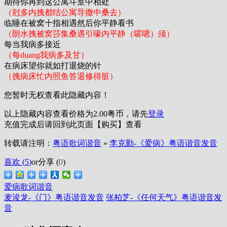
期待你再到这公寓斗室中相处
（尅多内拽都结公寓导撒中桑去）
临睡在被窝十指相遇然后你平静看书
（朗水拽被窝莎集桑遇引嚎内平静（嚯嗯）须）
每当我病多接近
（每duang我病多及甘）
在病床望你就如打退烧的针
（拽病床忙内照鱼答退修得脏）
您暂时无权查看此隐藏内容！
以上隐藏内容查看价格为
2.00
粤币，请先
登录
充值完成后请回到此页面【购买】查看
转载请注明：
粤语歌词谐音
»
李克勤-《爱病》粤语谐音发音
喜欢 (
5
)
or
分享 (
0
)
爱病歌词谐音
麦浚龙-《门》粤语谐音发音
张柏芝-《任何天气》粤语谐音发
音