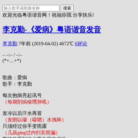
搜索
欢迎光临粤语谐音网！祝福你我 分享快乐!
李克勤-《爱病》粤语谐音发音
李克勤
7年前 (2019-04-02)
4672℃
0评论
–
–:–
/
–:–
(*+﹏+*)
歌曲：爱病
歌手：李克勤
每次抱病亮起讯号
（每期剖病棱嘿孙吼）
发冷以后汗水再冒
（发朗以嚎（嚯嗯）水拽眸）
只须经过你手变雨露
（几虽ging过内扫宾雨漏）