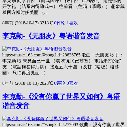
李克勤 同学各位 （同或国外） 找个位 （早锅外） 这是你的
开学礼 （结系内得嗨或来） 往前看 （往晴（嚯嗯）） 想象戴
着四方帽时多美丽 （...
8年前 (2018-10-17)
3218℃
0评论
1
喜欢
李克勤-《无朋友》粤语谐音发音
https://music.163.com/#/song?id=28636765 歌曲：无朋友 歌手：
李克勤 喂 未見面已十世 （喂 梅見民已莎塞） 電話未打的好
友 （電話梅答得后姚） 接近五六十圍 （及甘（唔嗯）楼莎
圍） 只怕再度見面 （...
8年前 (2018-10-13)
2023℃
0评论
0
喜欢
李克勤-《没有你赢了世界又如何》粤语
谐音发音
https://music.163.com/#/song?id=5277093 歌曲：没有你赢了世界