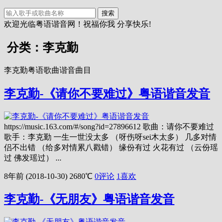
搜索
欢迎光临粤语谐音网！祝福你我 分享快乐!
分类：李克勤
李克勤粤语歌曲谐音曲目
李克勤-《请你不要难过》粤语谐音发音
https://music.163.com/#/song?id=27896612 歌曲：请你不要难过
歌手：李克勤 一生一世没太多 （呀伤呀sei木太多） 几多对情
侣不出错 （给多对情累八戳错） 缘份有过 火花有过 （云份瑶
过 佛发瑶过） ...
8年前 (2018-10-30)
2680℃
0评论
1
喜欢
李克勤-《无朋友》粤语谐音发音