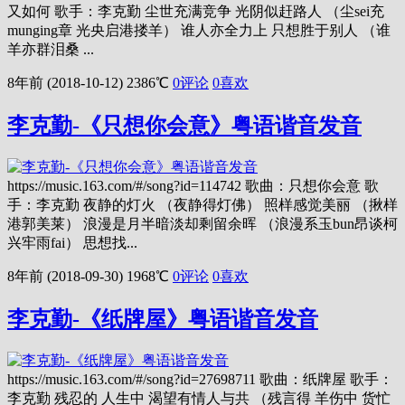
又如何 歌手：李克勤 尘世充满竞争 光阴似赶路人 （尘sei充
munging章 光央启港搂羊） 谁人亦全力上 只想胜于别人 （谁
羊亦群泪桑 ...
8年前 (2018-10-12)
2386℃
0评论
0
喜欢
李克勤-《只想你会意》粤语谐音发音
https://music.163.com/#/song?id=114742 歌曲：只想你会意 歌
手：李克勤 夜静的灯火 （夜静得灯佛） 照样感觉美丽 （揪样
港郭美莱） 浪漫是月半暗淡却剩留余晖 （浪漫系玉bun昂谈柯
兴牢雨fai） 思想找...
8年前 (2018-09-30)
1968℃
0评论
0
喜欢
李克勤-《纸牌屋》粤语谐音发音
https://music.163.com/#/song?id=27698711 歌曲：纸牌屋 歌手：
李克勤 残忍的 人生中 渴望有情人与共 （残言得 羊伤中 货忙