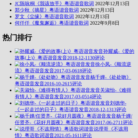
JC陈咏桐《我该放手》粤语谐音歌词
2022年12月13日
郑少秋《摘星》粤语谐音歌词
2022年12月13日
罗文《尘缘》粤语谐音歌词
2022年12月13日
何仟仟《魔鬼邂逅》粤语谐音歌词
2022年9月8日
热门排行
孙耀威-《爱的
故事(上)》粤语谐音发音
2018-12-11
30评论
徐小凤-《顺流逆
流》粤语谐音发音
2017-03-06
18评论
杨千嬅-《处处吻》
粤语谐音发音
2016-10-26
15评论
关淑怡-《难得
有情人》粤语谐音发音
2017-03-05
14评论
刘德华-
《一起走过的日子》粤语谐音发音
2018-12-13
13评论
杨千嬅/
任贤齐-《花好月圆夜》粤语谐音发音
2017-06-27
11评论
说理哥《不该用
情》粤语歌词谐音
2021-05-16
11评论