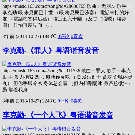
https://music.163.com/#/song?id=28636765 歌曲：无朋友 歌手：
李克勤 喂 未見面已十世 （喂 梅見民已莎塞） 電話未打的好
友 （電話梅答得后姚） 接近五六十圍 （及甘（唔嗯）楼莎
圍） 只怕再度見面 （...
8年前 (2018-10-27)
1848℃
0评论
0
喜欢
李克勤-《罪人》粤语谐音发音
https://music.163.com/#/song?id=111536 歌曲：罪人 歌手：李克
勤 手 发力抱紧 想去 慰藉你灵魂 （扫 发泪剖干 赏灰 歪贼内灵
丸） 但你手脚冷冰 身体总会震 （但内扫割朗冰 身苔总微沾）
虽 靠着我身...
8年前 (2018-10-27)
2248℃
0评论
0
喜欢
李克勤-《一个人飞》粤语谐音发音