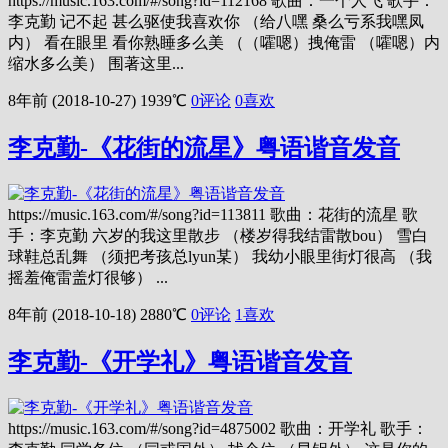
https://music.163.com/#/song?id=112168 歌曲：一个人飞 歌手：
李克勤 记不起 甚么驱使我喜欢你 （给八嘿 桑么亏系我嘿凤
内） 看在眼里 看你熟睡多么美 （（嚯嗯）拽俺雷 （嚯嗯）内
缩水多么美） 围著这里...
8年前 (2018-10-27)
1939℃
0评论
0
喜欢
李克勤-《花街的流星》粤语谐音发音
https://music.163.com/#/song?id=113811 歌曲：花街的流星 歌
手：李克勤 六岁的我这里散步 （楼岁得我结雷散bou） 雪白
球鞋总乱舞 （须把考孩总lyun某） 我幼小眼里街灯很高 （我
摇羞俺雷盖灯很够） ...
8年前 (2018-10-18)
2880℃
0评论
1
喜欢
李克勤-《开学礼》粤语谐音发音
https://music.163.com/#/song?id=4875002 歌曲：开学礼 歌手：