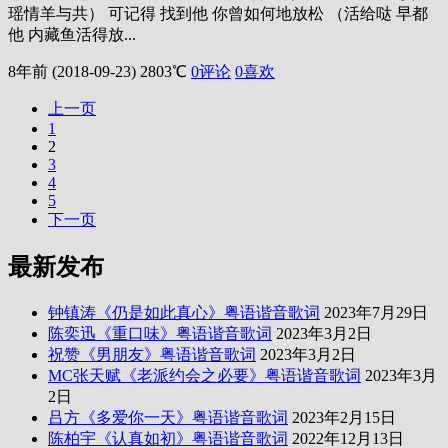
瑶情羊与共） 可记得 找到他 你曾如何地放松 （活给哒 早都
他 内藏鱼活得放...
8年前 (2018-09-23)
2803℃
0评论
0
喜欢
上一页
1
2
3
4
5
下一页
最新发布
钟镇涛《仍是如此真心》粤语谐音歌词
2023年7月29日
陈奕迅《重口味》粤语谐音歌词
2023年3月2日
祝赞《男朋友》粤语谐音歌词
2023年3月2日
MC张天赋《老派约会之必要》粤语谐音歌词
2023年3月
2日
吕方《多爱你一天》粤语谐音歌词
2023年2月15日
陈柏宇《认真如初》粤语谐音歌词
2022年12月13日