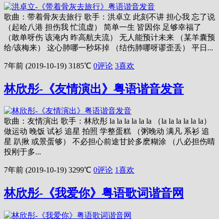
歌曲：带着骨灰去旅行 歌手：洪卓立 此刻不讲 担心我 忘了说
（起哈八港 担伤我 忙流虚） 简单一生 皆因你 足够幸福了
（敢单呀伤 该淹内 昨高航夫流） 无人能预计未来 （某羊囊预
给/该梅来） 这心肺哪一秒坏掉 （结伤肺哪呀谬歪丢） 平日...
7年前 (2019-10-19)
3185℃
0评论
3
喜欢
林欣彤-《友情演出》粤语谐音发音
歌曲：友情演出 歌手：林欣彤 la la la la la la （la la la la la la）
做运动 晚饭 试衫 追星 拍照 学整蛋糕 （粥晚动 满凡 系衫 追
星 趴揪 或景蛋够） 不必担心前途甘於多麽糊涂 （八必担伤晴
投刚于多...
7年前 (2019-10-19)
3299℃
0评论
1
喜欢
林欣彤-《我爱你》粤语歌词谐音网