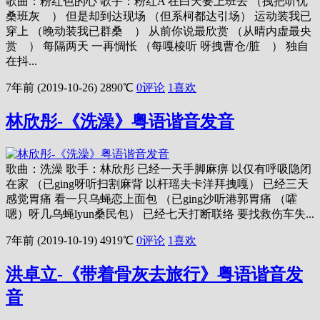
歌曲：粉红色的心 歌手：粉红A 在白天要上班去 （拽把听优
桑班灰 ） 但是却到达现场 （但系柯都达引场） 运动装我已
穿上 （晚动装我已群桑 ） 从前你说最欣赏 （从晴内虚最央
赏 ） 每隔两天 一再惆怅 （每嘎棱听 呀拽曹仓/脏 ） 独自
在抖...
7年前 (2019-10-26)
2890℃
0评论
1
喜欢
林欣彤-《洗澡》粤语谐音发音
歌曲：洗澡 歌手：林欣彤 已经一天手脚麻痹 以仅有呼吸隐闭
在家 （已ging呀听扫割麻背 以杆瑶夫卡洋拜拽嘎） 已经三天
感觉胃痛 看一只乌蝇恋上面包 （已ging沙听港郭胃痛 （嚯
嗯）呀几乌蝇lyun桑民包） 已经七天打断联络 要找救伤车失...
7年前 (2019-10-19)
4919℃
0评论
1
喜欢
洪卓立-《带着骨灰去旅行》粤语谐音发
音