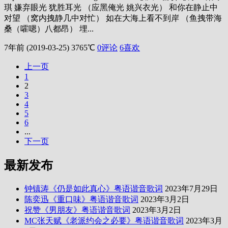
琪 嫌弃眼光 犹胜耳光 （应黑俺光 姚兴衣光） 和你在静止中
对望 （窝内拽静几中对忙） 如在大海上看不到岸 （鱼拽带海
桑（嚯嗯）八都昂） 埋...
7年前 (2019-03-25)
3765℃
0评论
6
喜欢
上一页
1
2
3
4
5
6
...
下一页
最新发布
钟镇涛《仍是如此真心》粤语谐音歌词
2023年7月29日
陈奕迅《重口味》粤语谐音歌词
2023年3月2日
祝赞《男朋友》粤语谐音歌词
2023年3月2日
MC张天赋《老派约会之必要》粤语谐音歌词
2023年3月