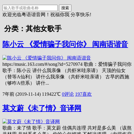
搜索
欢迎光临粤语谐音网！祝福你我 分享快乐!
分类：其他女歌手
陈小云 《爱情骗子我问你》 闽南语谐音
https://music.163.com/#/song?id=5270974 歌曲：爱情骗子我问你
歌手：陈小云 讲什么我亲像 （共虾米哇亲请） 天顶的仙女
（替等A仙利） 讲什么我亲像 （共虾米哇亲请） 古早的西施
（够咋A些系） 讲什...
7年前 (2019-11-14)
119422℃
0评论
197
喜欢
莫文蔚《未了情》音译网
歌曲：未了情 歌手：莫文蔚 佳偶共连理 共对是多么美 （该熬