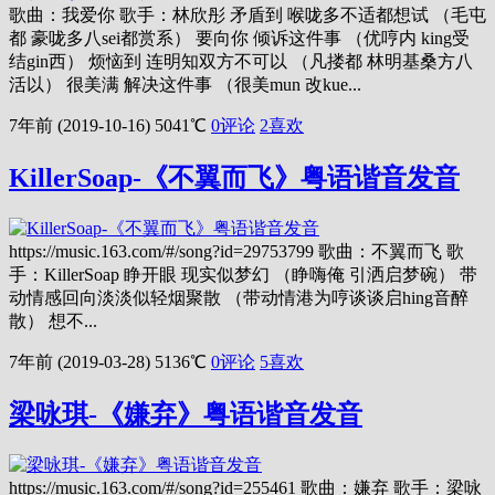
歌曲：我爱你 歌手：林欣彤 矛盾到 喉咙多不适都想试 （毛屯
都 豪咙多八sei都赏系） 要向你 倾诉这件事 （优哼内 king受
结gin西） 烦恼到 连明知双方不可以 （凡搂都 林明基桑方八
活以） 很美满 解决这件事 （很美mun 改kue...
7年前 (2019-10-16)
5041℃
0评论
2
喜欢
KillerSoap-《不翼而飞》粤语谐音发音
https://music.163.com/#/song?id=29753799 歌曲：不翼而飞 歌
手：KillerSoap 睁开眼 现实似梦幻 （睁嗨俺 引洒启梦碗） 带
动情感回向淡淡似轻烟聚散 （带动情港为哼谈谈启hing音醉
散） 想不...
7年前 (2019-03-28)
5136℃
0评论
5
喜欢
梁咏琪-《嫌弃》粤语谐音发音
https://music.163.com/#/song?id=255461 歌曲：嫌弃 歌手：梁咏