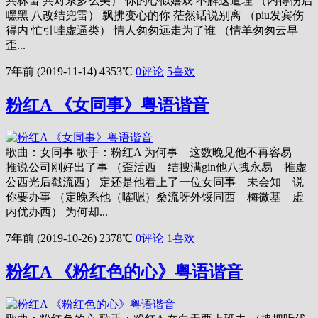
共林雷 共对系多么美） 你的心似嬉戏 不解这道理 （内得伤启
嘿黑 八改结兜雷） 飘拂变心的你 茫然话说别离 （piu发宾伤
得内 忙引哇虚逼类） 情人匆匆远走为了谁 （情羊匆匆云早
歪...
7年前 (2019-11-14)
4353℃
0评论
5
喜欢
粉红A 《女同事》粤语谐音
歌曲：女同事 歌手：粉红A 为何事 这数晚见他不再容易
推说公司刚好出了事 （歪活西 结搜满gin他八拽永易 推虚
公西光后戳流西） 定还是他看上了一位女同事 未会知 说
你要办事 （定晚系他（嚯嗯）桑流呀外馁同西 梅微基 虚
内优办西） 为何却...
7年前 (2019-10-26)
2378℃
0评论
1
喜欢
粉红A 《粉红色的心》粤语谐音