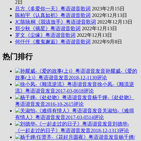
2日
吕方《多爱你一天》粤语谐音歌词
2023年2月15日
陈柏宇《认真如初》粤语谐音歌词
2022年12月13日
JC陈咏桐《我该放手》粤语谐音歌词
2022年12月13日
郑少秋《摘星》粤语谐音歌词
2022年12月13日
罗文《尘缘》粤语谐音歌词
2022年12月13日
何仟仟《魔鬼邂逅》粤语谐音歌词
2022年9月8日
热门排行
孙耀威-《爱的
故事(上)》粤语谐音发音
2018-12-11
30评论
徐小凤-《顺流逆
流》粤语谐音发音
2017-03-06
18评论
杨千嬅-《处处吻》
粤语谐音发音
2016-10-26
15评论
关淑怡-《难得
有情人》粤语谐音发音
2017-03-05
14评论
刘德华-
《一起走过的日子》粤语谐音发音
2018-12-13
13评论
杨千嬅/