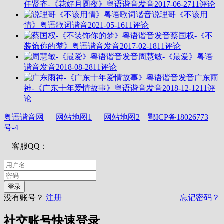
任贤齐-《花好月圆夜》粤语谐音发音
2017-06-27
11评论
说理哥《不该用
情》粤语歌词谐音
2021-05-16
11评论
蔡国权-《不
装饰你的梦》粤语谐音发音
2017-02-18
11评论
周慧敏-《最爱》粤语
谐音发音
2018-08-28
11评论
广东雨
神-《广东十年爱情故事》粤语谐音发音
2018-12-12
11评
论
粤语谐音网
网站地图1
网站地图2
鄂ICP备18026773
号-4
客服QQ：
没有账号？
注册
忘记密码？
社交账号快速登录