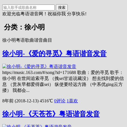
搜索
欢迎光临粤语谐音网！祝福你我 分享快乐!
分类：徐小明
徐小明粤语歌曲谐音曲目
徐小明-《爱的寻觅》粤语谐音发音
https://music.163.com/#/song?id=171688 歌曲：爱的寻觅 歌手：
徐小明 在世间追索寻觅 （拽sei甘追说藏没） 想去找到爱的信
息 （赏灰早都爱得森sei） 纵使要经远方路 （中系优ging云方
搂） 我都会...
8年前 (2018-12-13)
4516℃
0评论
1
喜欢
徐小明-《天苍苍》粤语谐音发音