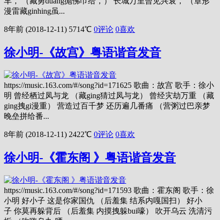
车， （藏勇duang抛佛巾给，） 长城万里曾见兴衰， （章形
漫雷藏ginhing虽...
8年前 (2018-12-11)
5714℃
0评论
0
喜欢
徐小明-《故宫》粤语谐音发音
https://music.163.com/#/song?id=171625 歌曲：故宫 歌手：徐小
明 曾经栖过凤与龙 （藏ging猜过凤与龙） 曾经灾劫万重 （藏
ging拽gi漫重） 营造过百千梦 还历遍几番痛 （营粥过巴亲梦
晚垒拼给番...
8年前 (2018-12-11)
2422℃
0评论
0
喜欢
徐小明-《霍东阁 》粤语谐音发音
https://music.163.com/#/song?id=171593 歌曲：霍东阁 歌手：徐
小明 好小子 这是你家国仇 （后羞集 结系内嘎国扫） 好小
子 你莫再躲背后 （后羞集 内摸拽躲bui嚎） 吹开乌云 洗清污