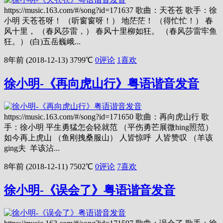
https://music.163.com/#/song?id=171637 歌曲：天苍苍 歌手：徐
小明 天苍苍呀！ （听窗窗呀！） 地茫茫！ （得忙忙！） 春
风十里， （春风莎雷，） 春风十里柳如狂。 （春风莎雷牢鱼
狂。） (白)五岳巍峨...
8年前 (2018-12-13)
3799℃
0评论
1
喜欢
徐小明-《再向虎山行》粤语谐音发音
https://music.163.com/#/song?id=171650 歌曲：再向虎山行 歌
手：徐小明 平生勇猛怎会轻就范 （平伤勇芒展微hing照范）
如今再上虎山 （鱼刚拽桑服山） 人皆惊呼 人皆赞叹 （羊该
ging夫 羊该沾...
8年前 (2018-12-11)
7502℃
0评论
7
喜欢
徐小明-《误会了》粤语谐音发音