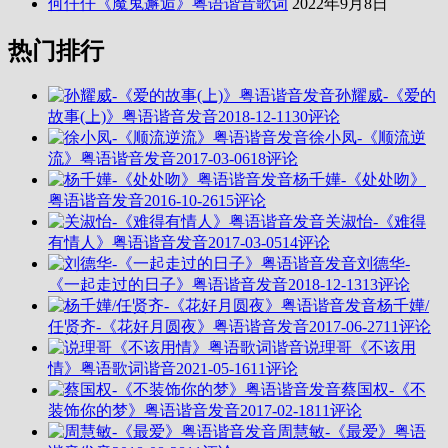
何仟仟《魔鬼邂逅》粤语谐音歌词
2022年9月8日
热门排行
孙耀威-《爱的
故事(上)》粤语谐音发音
2018-12-11
30评论
徐小凤-《顺流逆
流》粤语谐音发音
2017-03-06
18评论
杨千嬅-《处处吻》
粤语谐音发音
2016-10-26
15评论
关淑怡-《难得
有情人》粤语谐音发音
2017-03-05
14评论
刘德华-
《一起走过的日子》粤语谐音发音
2018-12-13
13评论
杨千嬅/
任贤齐-《花好月圆夜》粤语谐音发音
2017-06-27
11评论
说理哥《不该用
情》粤语歌词谐音
2021-05-16
11评论
蔡国权-《不
装饰你的梦》粤语谐音发音
2017-02-18
11评论
周慧敏-《最爱》粤语