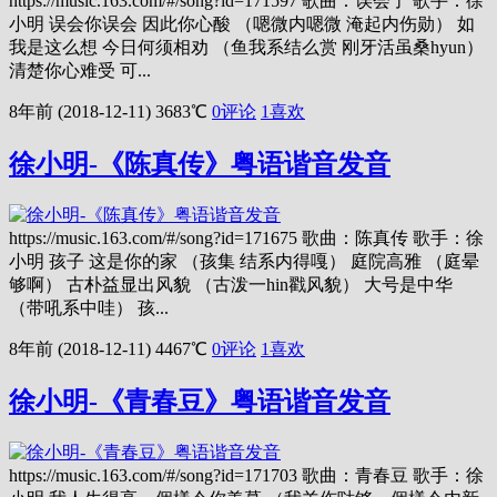
https://music.163.com/#/song?id=171597 歌曲：误会了 歌手：徐
小明 误会你误会 因此你心酸 （嗯微内嗯微 淹起内伤勋） 如
我是这么想 今日何须相劝 （鱼我系结么赏 刚牙活虽桑hyun）
清楚你心难受 可...
8年前 (2018-12-11)
3683℃
0评论
1
喜欢
徐小明-《陈真传》粤语谐音发音
https://music.163.com/#/song?id=171675 歌曲：陈真传 歌手：徐
小明 孩子 这是你的家 （孩集 结系内得嘎） 庭院高雅 （庭晕
够啊） 古朴益显出风貌 （古泼一hin戳风貌） 大号是中华
（带吼系中哇） 孩...
8年前 (2018-12-11)
4467℃
0评论
1
喜欢
徐小明-《青春豆》粤语谐音发音
https://music.163.com/#/song?id=171703 歌曲：青春豆 歌手：徐