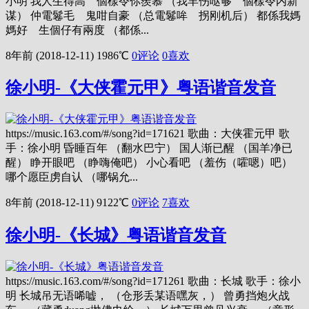
小明 我人生得高 個樣令你羨慕 （我羊伤哒够 個樣令内新
谋） 仲電鬈毛 鬼咁自豪 （总電鬈哞 拐刚机后） 都係我媽
媽好 生個仔有兩度 （都係...
8年前 (2018-12-11)
1986℃
0评论
0
喜欢
徐小明-《大侠霍元甲》粤语谐音发音
https://music.163.com/#/song?id=171621 歌曲：大侠霍元甲 歌
手：徐小明 昏睡百年 （翻水巴宁） 国人渐已醒 （国羊净已
醒） 睁开眼吧 （睁嗨俺吧） 小心看吧 （羞伤（嚯嗯）吧）
哪个愿臣虏自认 （哪锅允...
8年前 (2018-12-11)
9122℃
0评论
7
喜欢
徐小明-《长城》粤语谐音发音
https://music.163.com/#/song?id=171261 歌曲：长城 歌手：徐小
明 长城吊无语唏嘘， （仓形丢某语嘿灰，） 曾勇挡炮火战