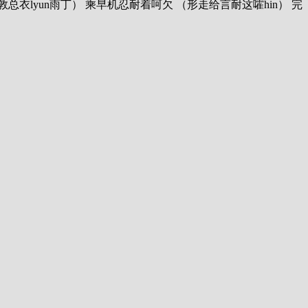
雨点 （伦敦总衣lyun雨丁） 乘早机忍耐着呵欠 （形走给言耐这嚯hin） 完