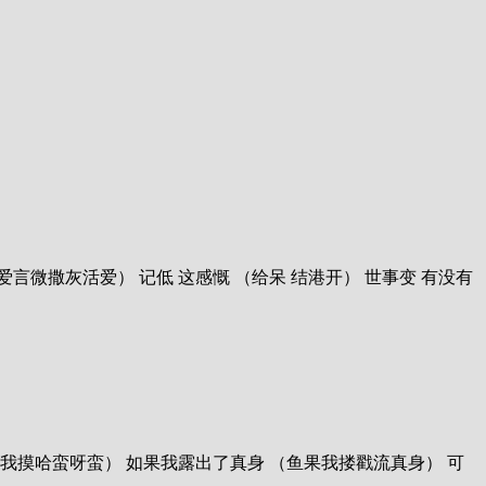
爱 （对慢流 爱言微撒灰活爱） 记低 这感慨 （给呆 结港开） 世事变 有没有
 （能fao心跟我摸哈蛮呀蛮） 如果我露出了真身 （鱼果我搂戳流真身） 可