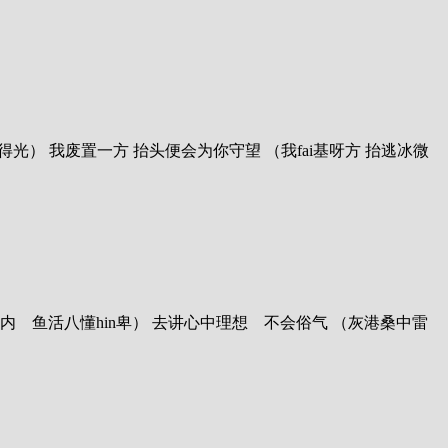
发戳刚sei得光） 我废置一方 抬头便会为你守望 （我fai基呀方 抬逃冰微
（嚯嗯）gin内 鱼活八懂hin卑） 去讲心中理想 不会俗气 （灰港桑中雷