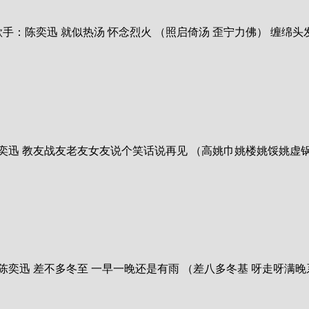
 歌曲：当这地球没有花 歌手：陈奕迅 就似热汤 怀念烈火 （照启倚汤 歪宁力佛）
8 歌曲：最后派对 歌手：陈奕迅 教友战友老友女友说个笑话说再见 （高姚巾姚
 歌曲：葡萄成熟时 歌手：陈奕迅 差不多冬至 一早一晚还是有雨 （差八多冬基 