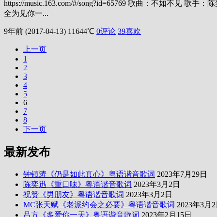
https://music.163.com/#/song?id=65769 
全为见你一...
9年前 (2017-04-13)
11644℃
0评论
39
喜欢
上一页
1
2
3
4
5
6
7
8
下一页
最新发布
钟镇涛《仍是如此真心》粤语谐音歌词
2023年7月29日
陈奕迅《重口味》粤语谐音歌词
2023年3月2日
祝赞《男朋友》粤语谐音歌词
2023年3月2日
MC张天赋《老派约会之必要》粤语谐音歌词
2023年3月
吕方《多爱你一天》粤语谐音歌词
2023年2月15日