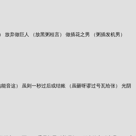
（活卡内要览） 放弃做巨人 （放黑粥桂言） 做插花之男 （粥插发机男）
着 （命能云这 伤能音这） 虽则一秒过后或结账 （虽砸呀谬过号瓦给张） 光阴