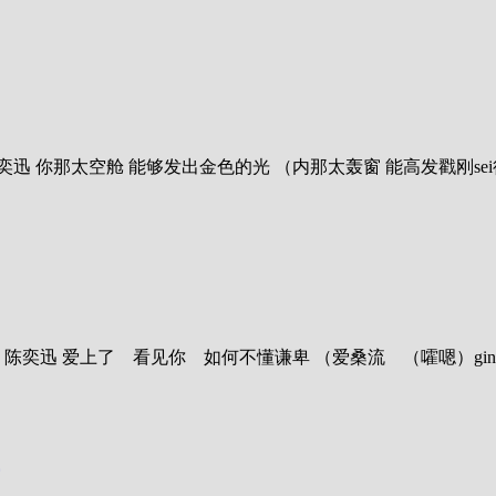
歌曲：七百年后 歌手：陈奕迅 你那太空舱 能够发出金色的光 （内那太轰窗 能高
433 歌曲：岁月如歌 歌手：陈奕迅 爱上了 看见你 如何不懂谦卑 （爱桑流 