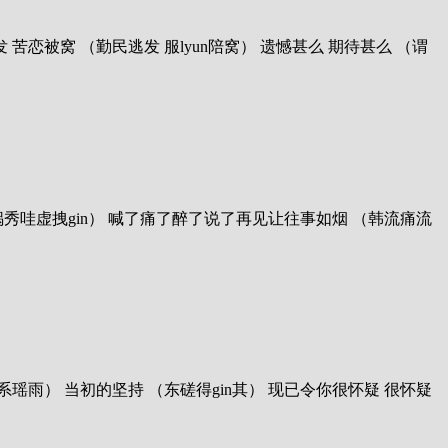
 缠绵头发 苦恋被窝 （勤民逃发 服lyun陪窝） 遗憾甚么 期待甚么 （谓
楼姚馁姚虚锅秀哇虚拽gin） 喊了痛了醉了说了再见让往事如烟 （韩流痛流
呀走呀满晚系瑶雨） 当初的坚持 （东磋得gin其） 现已令你很怀疑 很怀疑