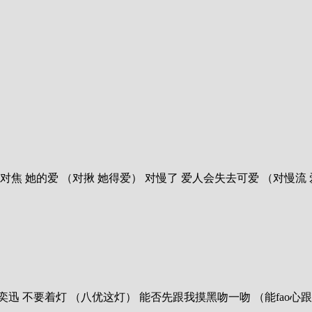
歌曲：沙龙 歌手：陈奕迅 对焦 她的爱 （对揪 她得爱） 对慢了 爱人会失去可
 歌曲：打回原形 歌手：陈奕迅 不要着灯 （八优这灯） 能否先跟我摸黑吻一吻