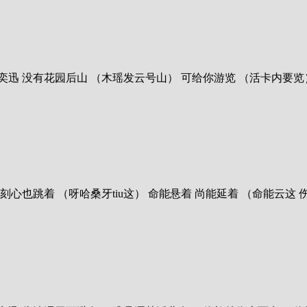
 歌曲：信心花舍 歌手：陈奕迅 没有花园后山 （木瑶发云号山） 可给你游览 
歌曲：完 歌手：陈奕迅 一刻心也跳着 （呀哈桑牙tiu这） 命能悬着 尚能延