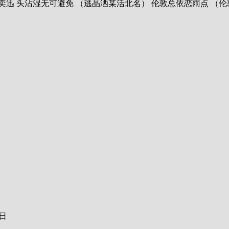
歌曲：不如不见 歌手：陈奕迅 头沾湿无可避免 （逃晶洒某活北名） 伦敦总依恋
2日