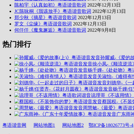
陈柏宇《认真如初》粤语谐音歌词
2022年12月13日
JC陈咏桐《我该放手》粤语谐音歌词
2022年12月13日
郑少秋《摘星》粤语谐音歌词
2022年12月13日
罗文《尘缘》粤语谐音歌词
2022年12月13日
何仟仟《魔鬼邂逅》粤语谐音歌词
2022年9月8日
热门排行
孙耀威-《爱的
徐小凤-《顺流逆流
杨千嬅-《处处吻》粤
关淑怡-《难得有
刘德华-《
杨千嬅/
说理哥《不该用情》
蔡国权-《不
周慧敏-《最爱》粤语谐
广东雨
粤语谐音网
网站地图1
网站地图2
鄂ICP备18026773号-4