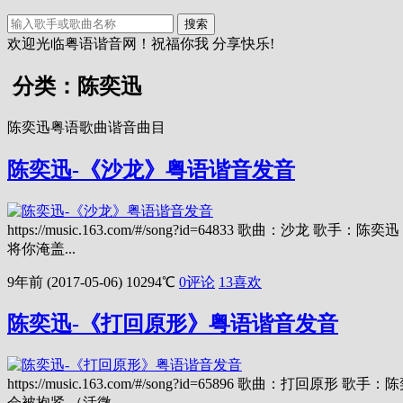
搜索
欢迎光临粤语谐音网！祝福你我 分享快乐!
分类：陈奕迅
陈奕迅粤语歌曲谐音曲目
陈奕迅-《沙龙》粤语谐音发音
https://music.163.com/#/song?id=64833 
将你淹盖...
9年前 (2017-05-06)
10294℃
0评论
13
喜欢
陈奕迅-《打回原形》粤语谐音发音
https://music.163.com/#/song?id=65896
会被抱紧 （活微...